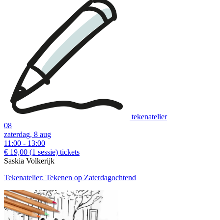
tekenatelier
08
zaterdag, 8 aug
11:00 - 13:00
€ 19,00
(1 sessie)
tickets
Saskia Volkerijk
Tekenatelier: Tekenen op Zaterdagochtend