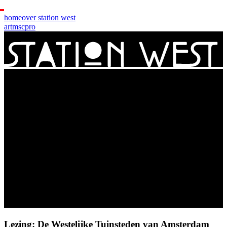
home
over station west
art
msc
pro
Lezing: De Westelijke Tuinsteden van Amsterdam