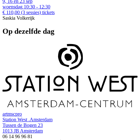
9, 16 en 23 sep
woensdag
10:30 - 12:30
€ 110,00
(3 sessies)
tickets
Saskia Volkerijk
Op dezelfde dag
art
msc
pro
Station West .Amsterdam
Tussen de Bogen 23
1013 JB Amsterdam
06 14 96 96 81