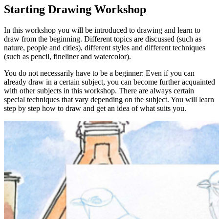
Starting Drawing Workshop
Je kunt ook ‘
datum nog te kiezen
‘ erbij vermelden. Wij reserveren
dan nog geen plek, maar wachten tot de ontvanger zelf een datum
In this workshop you will be introduced to drawing and learn to
doorgeeft om mee te doen.
draw from the beginning. Different topics are discussed (such as
nature, people and cities), different styles and different techniques
Lees s.v.p. ook de
Algemene voorwaarden
, onder het kopje
(such as pencil, fineliner and watercolor).
‘Inschrijving als cadeau’.
You do not necessarily have to be a beginner: Even if you can
Ik wil een zelf te kiezen workshop cadeau geven
already draw in a certain subject, you can become further acquainted
Wil je dat de ontvanger zelf een workshop kan kiezen? Schrijf je
with other subjects in this workshop. There are always certain
dan in met je eigen naam en mailadres bij een workshop die als prijs
special techniques that vary depending on the subject. You will learn
de waarde van je cadeau heeft.
step by step how to draw and get an idea of what suits you.
Vermeld bij ‘Opmerking’ voor wie het is en ‘
workshop nog te
kiezen
‘.
Wij weten dan dat die persoon voor die waarde een workshop kan
kiezen (of meerdere zolang dat past binnen de waarde).
Lees s.v.p. ook de
Algemene voorwaarden
, onder het kopje
‘Inschrijving als cadeau’.
Download er een leuke cadeau-afdruk bij!
Onderstaande afbeeldingen kun je downloaden (met een klik) en
afdrukken als je iemand een workshop cadeau wil geven en er een