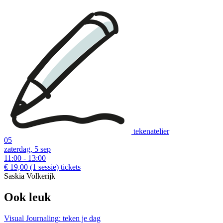
download:
English print
|
Dutch print
Examples of creative workshops up to €110:
tekenatelier
05
zaterdag, 5 sep
11:00 - 13:00
€ 19,00
(1 sessie)
tickets
Saskia Volkerijk
Ook leuk
Visual Journaling: teken je dag