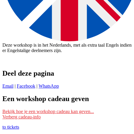
Deze workshop is in het Nederlands, met als extra taal Engels indien
er Engelstalige deelnemers zijn.
Deel deze pagina
Email
|
Facebook
|
WhatsApp
Een workshop cadeau geven
Ik wil deze workshop als cadeau geven
Bekijk hoe je een workshop cadeau kan geven...
Verberg cadeau-info
Schrijf je dan bij deze workshop in met je eigen naam en mailadres
en vermeld bij ‘Opmerking’ voor wie het is. Wij reserveren dan een
to tickets
plek voor die persoon/personen.