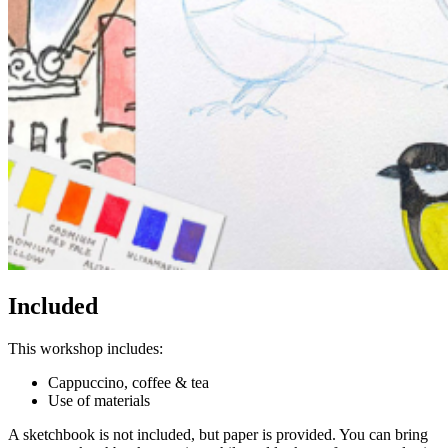
leuke afdruk bij wil geven.
Let op: De afdrukken zijn géén entreebewijs: om aan een workshop
mee te doen, is het nog wel nodig een inschrijving te doen op de
website.
Op elke afdruk staan andere voorbeelden van workshops, zodat je
een passende kunt kiezen:
Voorbeelden van creatieve workshops tot €28:
Included
This workshop includes:
Cappuccino, coffee & tea
Use of materials
A sketchbook is not included, but paper is provided. You can bring