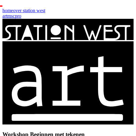
home
over station west
art
msc
pro
Workshop Beginnen met tekenen