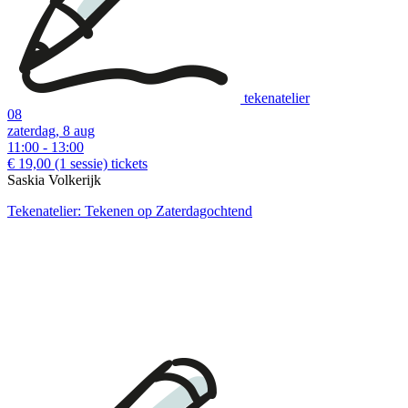
tekenatelier
08
zaterdag, 8 aug
11:00 - 13:00
€ 19,00
(1 sessie)
tickets
Saskia Volkerijk
Tekenatelier: Tekenen op Zaterdagochtend
download:
Nederlandstalige bon
|
English voucher
download:
English print
|
Dutch print
Examples of creative workshops up to €37: