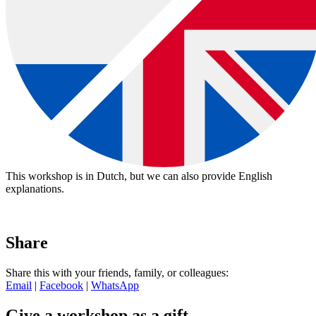
This workshop is in Dutch, but we can also provide English
explanations.
Share
Share this with your friends, family, or colleagues:
Email
|
Facebook
|
WhatsApp
download:
Nederlandstalige bon
|
English voucher
Give a workshop as a gift