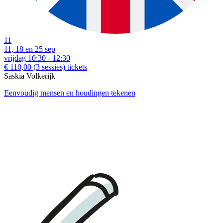
11
11, 18 en 25 sep
vrijdag
10:30 - 12:30
€ 110,00
(3 sessies)
tickets
Saskia Volkerijk
download:
English print
|
Dutch print
Eenvoudig mensen en houdingen tekenen