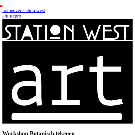
home
over station west
art
msc
pro
Workshop Botanisch tekenen