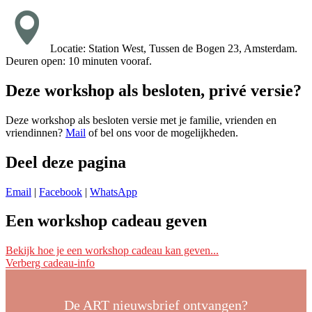
Locatie: Station West, Tussen de Bogen 23, Amsterdam.
Deuren open: 10 minuten vooraf.
Deze workshop als besloten, privé versie?
Deze workshop als besloten versie met je familie, vrienden en
vriendinnen?
Mail
of bel ons voor de mogelijkheden.
Deel deze pagina
Email
|
Facebook
|
WhatsApp
Een workshop cadeau geven
Ik wil deze workshop als cadeau geven
Bekijk hoe je een workshop cadeau kan geven...
Verberg cadeau-info
Schrijf je dan bij deze workshop in met je eigen naam en mailadres
en vermeld bij ‘Opmerking’ voor wie het is. Wij reserveren dan een
plek voor die persoon/personen.
De ART nieuwsbrief ontvangen?