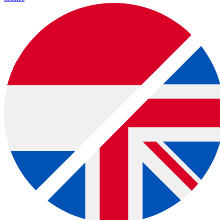
download:
Nederlandstalige bon
|
English voucher
Voorbeelden van creatieve workshops tot €37: