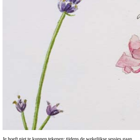
Je hoeft niet te kunnen tekenen: tijdens de wekelijkse sessies gaan