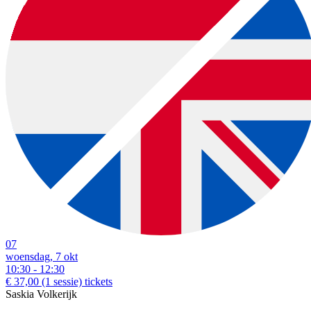
07
woensdag, 7 okt
10:30 - 12:30
€ 37,00
(1 sessie)
tickets
Saskia Volkerijk