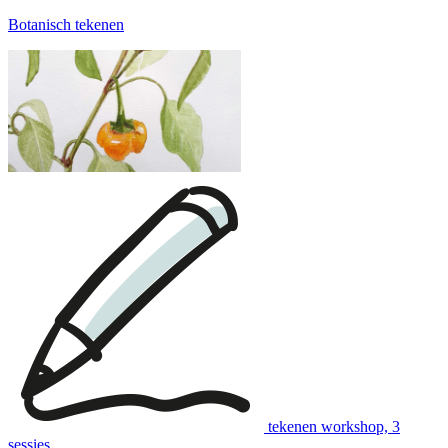
leuke afdruk bij wil geven.
Botanisch tekenen
Let op: De afdrukken zijn géén entreebewijs: om aan een workshop
mee te doen, is het nog wel nodig een inschrijving te doen op de
website.
Op elke afdruk staan andere voorbeelden van workshops, zodat je
een passende kunt kiezen:
Voorbeelden van creatieve workshops tot €28:
tekenen workshop, 3
sessies