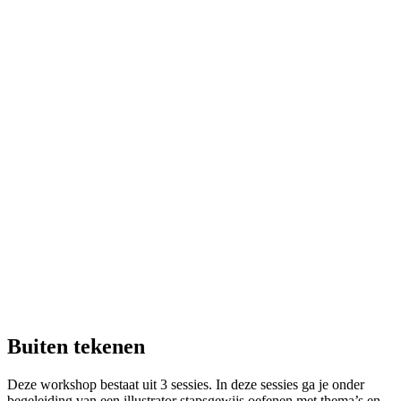
Buiten tekenen
Deze workshop bestaat uit 3 sessies. In deze sessies ga je onder
begeleiding van een illustrator stapsgewijs oefenen met thema’s en