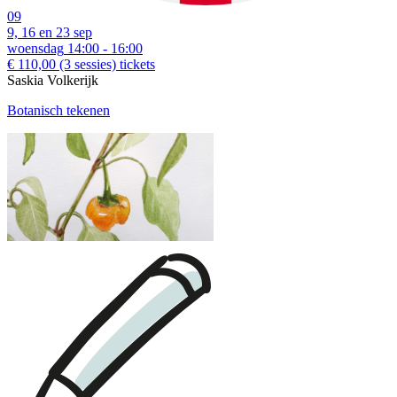
09
9, 16 en 23 sep
woensdag
14:00 - 16:00
€ 110,00
(3 sessies)
tickets
Saskia Volkerijk
Botanisch tekenen
download:
Nederlandstalige bon
|
English voucher
Voorbeelden van creatieve workshops tot €110: