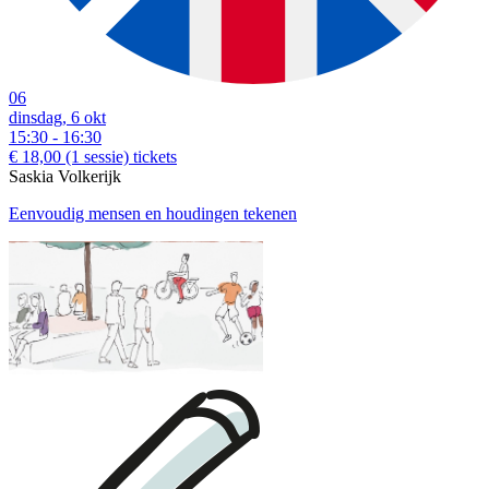
06
dinsdag, 6 okt
15:30 - 16:30
€ 18,00
(1 sessie)
tickets
Saskia Volkerijk
Eenvoudig mensen en houdingen tekenen