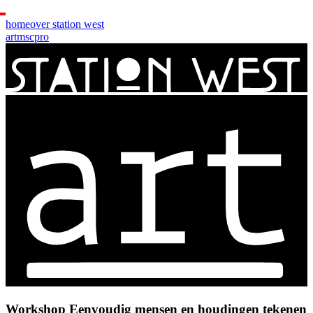
home
over station west
art
msc
pro
Workshop Eenvoudig mensen en houdingen tekenen