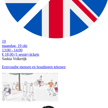
19
maandag, 19 okt
13:00 - 14:00
€ 18,00
(1 sessie)
tickets
Saskia Volkerijk
Eenvoudig mensen en houdingen tekenen