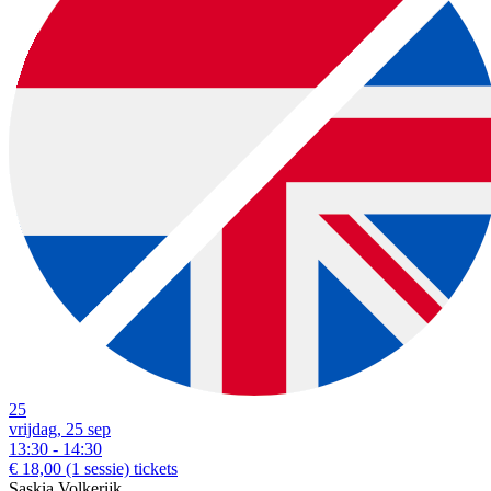
25
vrijdag, 25 sep
13:30 - 14:30
€ 18,00
(1 sessie)
tickets
Saskia Volkerijk