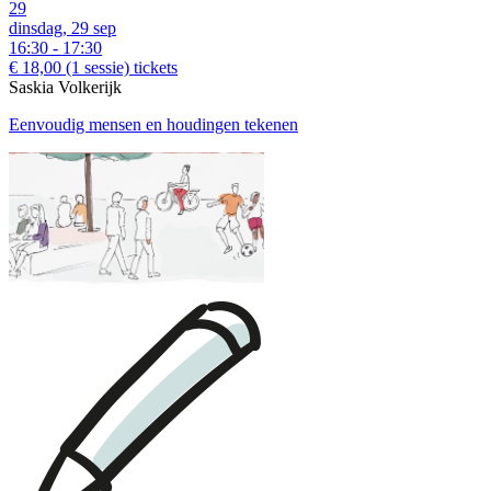
29
dinsdag, 29 sep
16:30 - 17:30
€ 18,00
(1 sessie)
tickets
Saskia Volkerijk
Eenvoudig mensen en houdingen tekenen