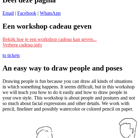
Email
|
Facebook
|
WhatsApp
Een workshop cadeau geven
Ik wil deze workshop als cadeau geven
Bekijk hoe je een workshop cadeau kan geven...
Verberg cadeau-info
Schrijf je dan bij deze workshop in met je eigen naam en mailadres
en vermeld bij ‘Opmerking’ voor wie het is. Wij reserveren dan een
to tickets
plek voor die persoon/personen.
An easy way to draw people and poses
Je kunt ook ‘
datum nog te kiezen
‘ erbij vermelden. Wij reserveren
dan nog geen plek, maar wachten tot de ontvanger zelf een datum
Drawing people is fun because you can draw all kinds of situations
doorgeeft om mee te doen.
in which something happens. It seems difficult, but in this workshop
we will teach you how to do it easily and how to draw people in
Lees s.v.p. ook de
Algemene voorwaarden
, onder het kopje
your own style. This workshop is about people and postures and not
‘Inschrijving als cadeau’.
so much about facial expressions and other details. We work with
Ik wil een zelf te kiezen workshop cadeau geven
pencil, fineliner and possibly watercolor or colored pencil on paper.
Wil je dat de ontvanger zelf een workshop kan kiezen? Schrijf je
dan in met je eigen naam en mailadres bij een workshop die als prijs
de waarde van je cadeau heeft.
Vermeld bij ‘Opmerking’ voor wie het is en ‘
workshop nog te