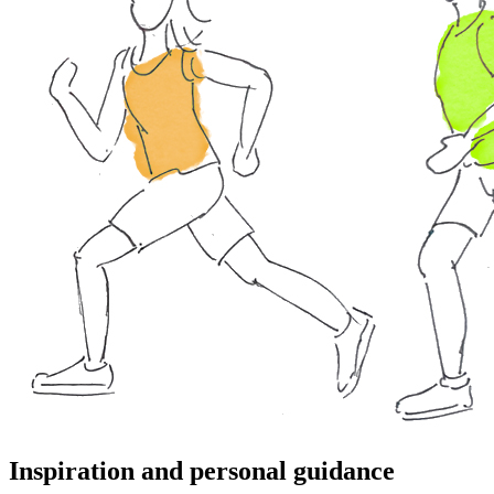
kiezen
‘.
Wij weten dan dat die persoon voor die waarde een workshop kan
kiezen (of meerdere zolang dat past binnen de waarde).
Lees s.v.p. ook de
Algemene voorwaarden
, onder het kopje
‘Inschrijving als cadeau’.
Download er een leuke cadeau-afdruk bij!
Onderstaande afbeeldingen kun je downloaden (met een klik) en
afdrukken als je iemand een workshop cadeau wil geven en er een
leuke afdruk bij wil geven.
Let op: De afdrukken zijn géén entreebewijs: om aan een workshop
mee te doen, is het nog wel nodig een inschrijving te doen op de
website.
Op elke afdruk staan andere voorbeelden van workshops, zodat je
een passende kunt kiezen:
Voorbeelden van creatieve workshops tot €28:
Inspiration and personal guidance