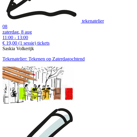
tekenatelier
08
zaterdag, 8 aug
11:00 - 13:00
€ 19,00
(1 sessie)
tickets
Saskia Volkerijk
Tekenatelier: Tekenen op Zaterdagochtend