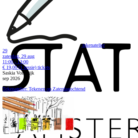
tekenatelier
29
zaterdag, 29 aug
11:00 - 13:00
€ 19,00
(1 sessie)
tickets
Saskia Volkerijk
sep 2026
Tekenatelier: Tekenen op Zaterdagochtend