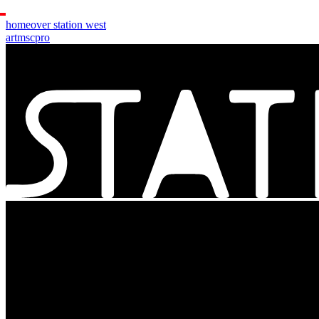
home
over station west
art
msc
pro