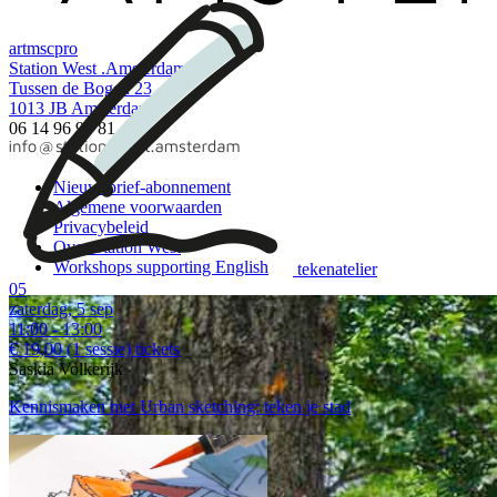
art
msc
pro
Station West .Amsterdam
Tussen de Bogen 23
1013 JB Amsterdam
06 14 96 96 81
Nieuwsbrief-abonnement
Algemene voorwaarden
Privacybeleid
Over Station West
Workshops supporting English
tekenatelier
05
zaterdag, 5 sep
11:00 - 13:00
€ 19,00
(1 sessie)
tickets
Saskia Volkerijk
Kennismaken met Urban sketching: teken je stad