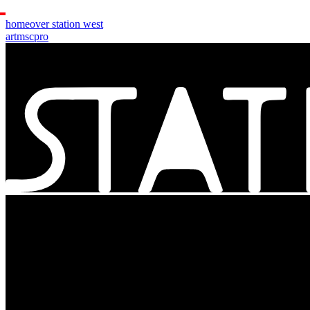
home
over station west
art
msc
pro