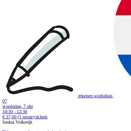
tekenen workshop
07
woensdag, 7 okt
10:30 - 12:30
€ 37,00
(1 sessie)
tickets
Saskia Volkerijk