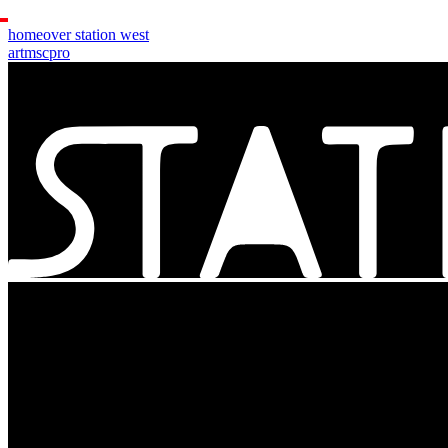
home
over station west
art
msc
pro