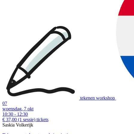
tekenen workshop
07
woensdag, 7 okt
10:30 - 12:30
€ 37,00
(1 sessie)
tickets
Saskia Volkerijk