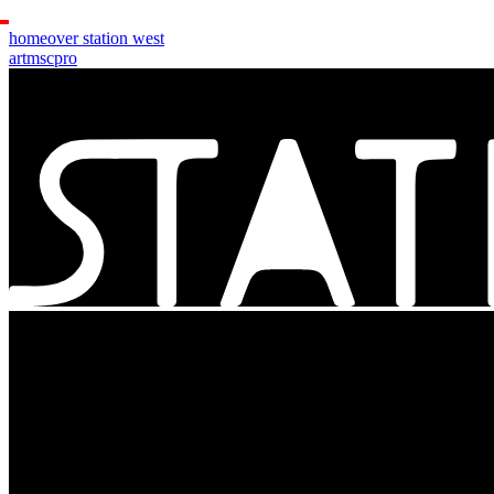
home
over station west
art
msc
pro