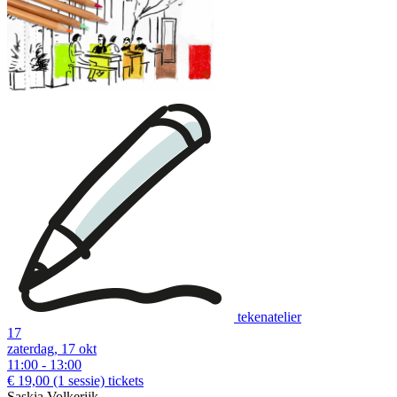
tekenatelier
17
zaterdag, 17 okt
11:00 - 13:00
€ 19,00
(1 sessie)
tickets
Saskia Volkerijk