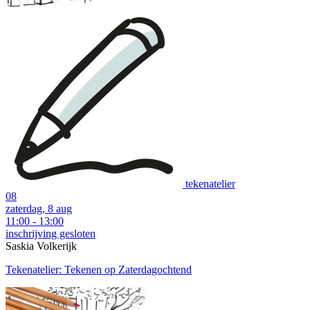
tekenatelier
08
zaterdag, 8 aug
11:00 - 13:00
inschrijving gesloten
Saskia Volkerijk
Tekenatelier: Tekenen op Zaterdagochtend