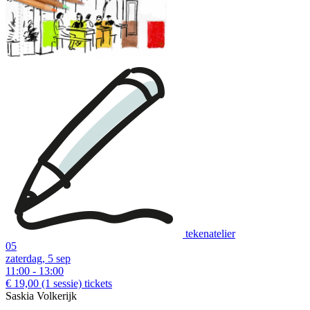
tekenatelier
05
zaterdag, 5 sep
11:00 - 13:00
€ 19,00
(1 sessie)
tickets
Saskia Volkerijk