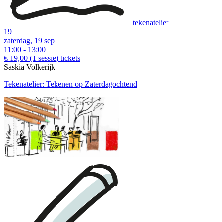
tekenatelier
19
zaterdag, 19 sep
11:00 - 13:00
€ 19,00
(1 sessie)
tickets
Saskia Volkerijk
Tekenatelier: Tekenen op Zaterdagochtend