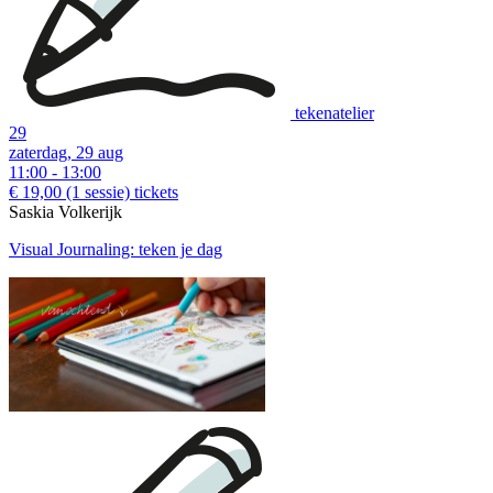
tekenatelier
29
zaterdag, 29 aug
11:00 - 13:00
€ 19,00
(1 sessie)
tickets
Saskia Volkerijk
Visual Journaling: teken je dag