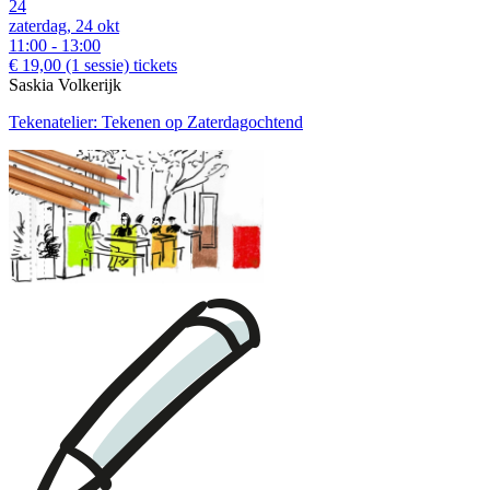
24
zaterdag, 24 okt
11:00 - 13:00
€ 19,00
(1 sessie)
tickets
Saskia Volkerijk
Tekenatelier: Tekenen op Zaterdagochtend