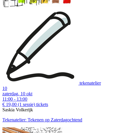
tekenatelier
10
zaterdag, 10 okt
11:00 - 13:00
€ 19,00
(1 sessie)
tickets
Saskia Volkerijk
Tekenatelier: Tekenen op Zaterdagochtend