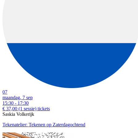
07
maandag, 7 sep
15:30 - 17:30
€ 37,00
(1 sessie)
tickets
Saskia Volkerijk
Tekenatelier: Tekenen op Zaterdagochtend