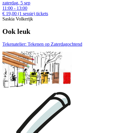
zaterdag, 5 sep
11:00 - 13:00
€ 19,00
(1 sessie)
tickets
Saskia Volkerijk
Ook leuk
Tekenatelier: Tekenen op Zaterdagochtend