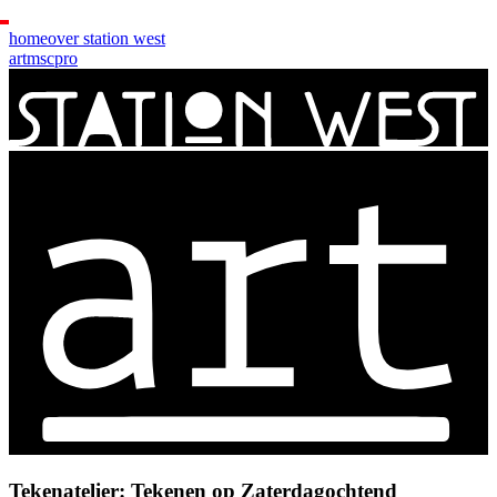
home
over station west
art
msc
pro
Tekenatelier: Tekenen op Zaterdagochtend