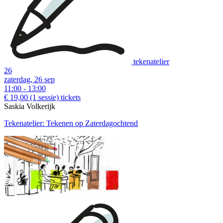
tekenatelier
26
zaterdag, 26 sep
11:00 - 13:00
€ 19,00
(1 sessie)
tickets
Saskia Volkerijk
Tekenatelier: Tekenen op Zaterdagochtend