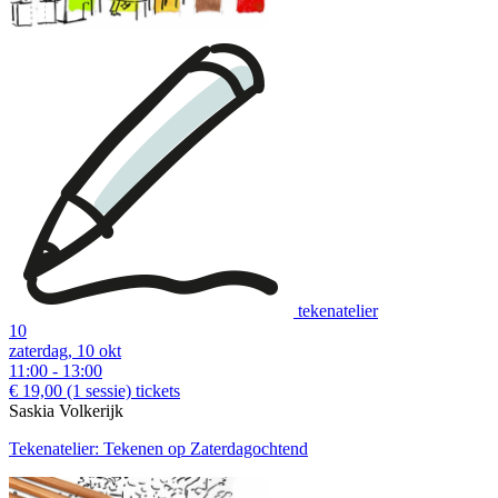
tekenatelier
10
zaterdag, 10 okt
11:00 - 13:00
€ 19,00
(1 sessie)
tickets
Saskia Volkerijk
Tekenatelier: Tekenen op Zaterdagochtend