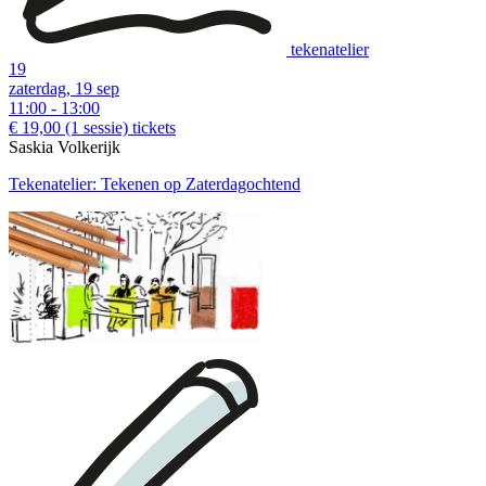
tekenatelier
19
zaterdag, 19 sep
11:00 - 13:00
€ 19,00
(1 sessie)
tickets
Saskia Volkerijk
Tekenatelier: Tekenen op Zaterdagochtend