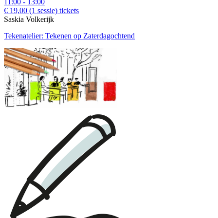
11:00 - 13:00
€ 19,00
(1 sessie)
tickets
Saskia Volkerijk
Tekenatelier: Tekenen op Zaterdagochtend