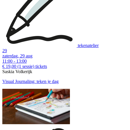
tekenatelier
29
zaterdag, 29 aug
11:00 - 13:00
€ 19,00
(1 sessie)
tickets
Saskia Volkerijk
Visual Journaling: teken je dag