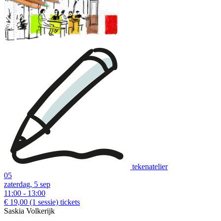
tekenatelier
05
zaterdag, 5 sep
11:00 - 13:00
€ 19,00
(1 sessie)
tickets
Saskia Volkerijk