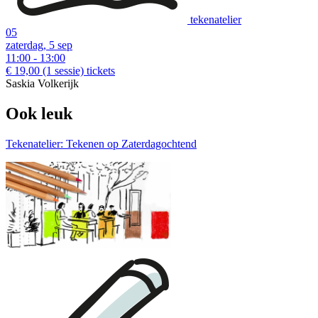
tekenatelier
05
zaterdag, 5 sep
11:00 - 13:00
€ 19,00
(1 sessie)
tickets
Saskia Volkerijk
Ook leuk
Tekenatelier: Tekenen op Zaterdagochtend