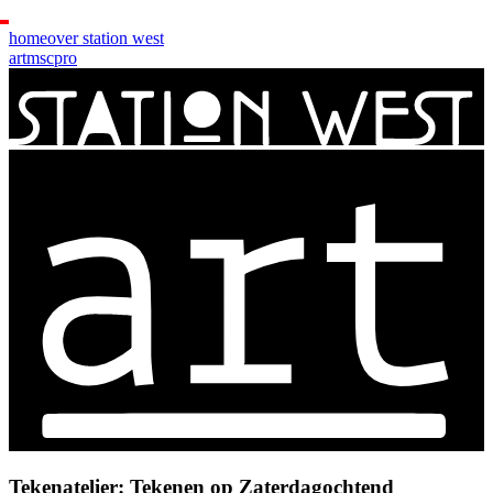
home
over station west
art
msc
pro
Tekenatelier: Tekenen op Zaterdagochtend