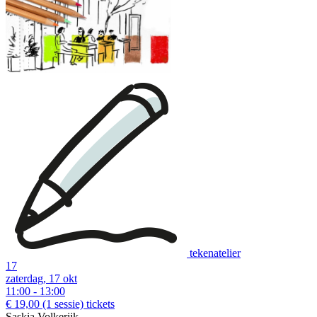
tekenatelier
17
zaterdag, 17 okt
11:00 - 13:00
€ 19,00
(1 sessie)
tickets
Saskia Volkerijk