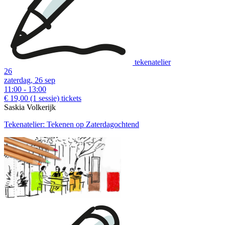
tekenatelier
26
zaterdag, 26 sep
11:00 - 13:00
€ 19,00
(1 sessie)
tickets
Saskia Volkerijk
Tekenatelier: Tekenen op Zaterdagochtend