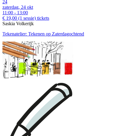
24
zaterdag, 24 okt
11:00 - 13:00
€ 19,00
(1 sessie)
tickets
Saskia Volkerijk
Tekenatelier: Tekenen op Zaterdagochtend