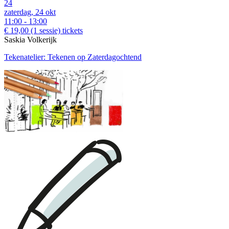
24
zaterdag, 24 okt
11:00 - 13:00
€ 19,00
(1 sessie)
tickets
Saskia Volkerijk
Tekenatelier: Tekenen op Zaterdagochtend