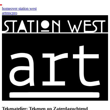
home
over station west
art
msc
pro
Tekenatelier: Tekenen op Zaterdagochtend