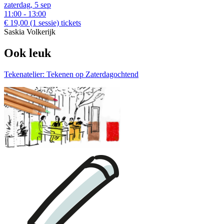
zaterdag, 5 sep
11:00 - 13:00
€ 19,00
(1 sessie)
tickets
Saskia Volkerijk
Ook leuk
Tekenatelier: Tekenen op Zaterdagochtend