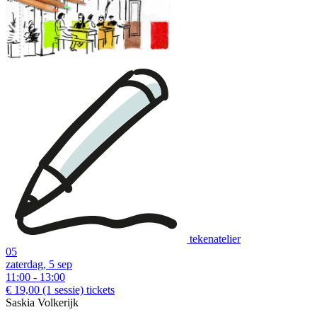
tekenatelier
05
zaterdag, 5 sep
11:00 - 13:00
€ 19,00
(1 sessie)
tickets
Saskia Volkerijk