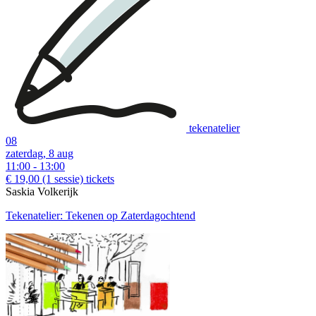
tekenatelier
08
zaterdag, 8 aug
11:00 - 13:00
€ 19,00
(1 sessie)
tickets
Saskia Volkerijk
Tekenatelier: Tekenen op Zaterdagochtend