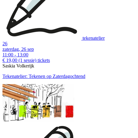
tekenatelier
26
zaterdag, 26 sep
11:00 - 13:00
€ 19,00
(1 sessie)
tickets
Saskia Volkerijk
Tekenatelier: Tekenen op Zaterdagochtend