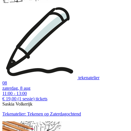
tekenatelier
08
zaterdag, 8 aug
11:00 - 13:00
€ 19,00
(1 sessie)
tickets
Saskia Volkerijk
Tekenatelier: Tekenen op Zaterdagochtend