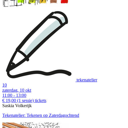
tekenatelier
10
zaterdag, 10 okt
11:00 - 13:00
€ 19,00
(1 sessie)
tickets
Saskia Volkerijk
Tekenatelier: Tekenen op Zaterdagochtend