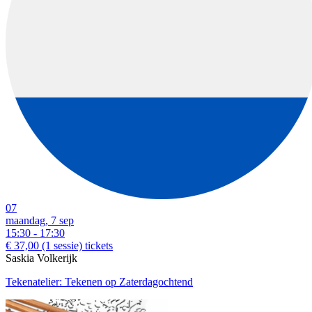
07
maandag, 7 sep
15:30 - 17:30
€ 37,00
(1 sessie)
tickets
Saskia Volkerijk
Tekenatelier: Tekenen op Zaterdagochtend