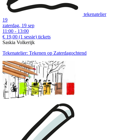
tekenatelier
19
zaterdag, 19 sep
11:00 - 13:00
€ 19,00
(1 sessie)
tickets
Saskia Volkerijk
Tekenatelier: Tekenen op Zaterdagochtend