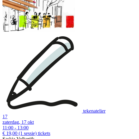
tekenatelier
17
zaterdag, 17 okt
11:00 - 13:00
€ 19,00
(1 sessie)
tickets
Saskia Volkerijk