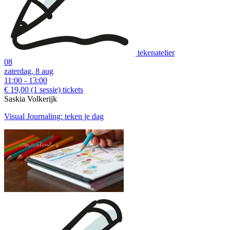
tekenatelier
08
zaterdag, 8 aug
11:00 - 13:00
€ 19,00
(1 sessie)
tickets
Saskia Volkerijk
Visual Journaling: teken je dag