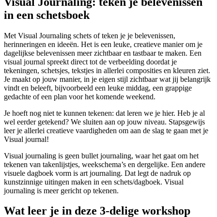
Visual Journaling: teken je belevenissen
in een schetsboek
Met Visual Journaling schets of teken je je belevenissen,
herinneringen en ideeën. Het is een leuke, creatieve manier om je
dagelijkse belevenissen meer zichtbaar en tastbaar te maken. Een
visual journal spreekt direct tot de verbeelding doordat je
tekeningen, schetsjes, tekstjes in allerlei composities en kleuren ziet.
Je maakt op jouw manier, in je eigen stijl zichtbaar wat jij belangrijk
vindt en beleeft, bijvoorbeeld een leuke middag, een grappige
gedachte of een plan voor het komende weekend.
Je hoeft nog niet te kunnen tekenen: dat leren we je hier. Heb je al
wel eerder getekend? We sluiten aan op jouw niveau. Stapsgewijs
leer je allerlei creatieve vaardigheden om aan de slag te gaan met je
Visual journal!
Visual journaling is geen bullet journaling, waar het gaat om het
tekenen van takenlijstjes, weekschema’s en dergelijke. Een andere
visuele dagboek vorm is art journaling. Dat legt de nadruk op
kunstzinnige uitingen maken in een schets/dagboek. Visual
journaling is meer gericht op tekenen.
Wat leer je in deze 3-delige workshop