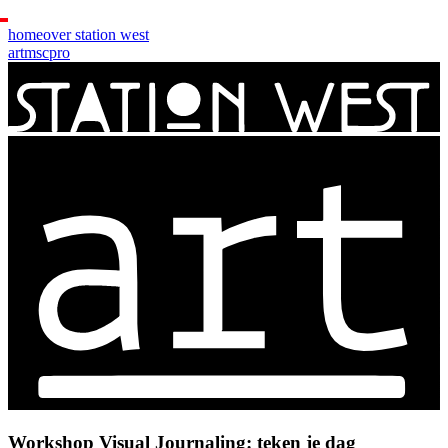
home
over station west
art
msc
pro
Workshop Visual Journaling: teken je dag