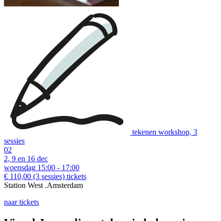
tekenen workshop, 3
sessies
02
2, 9 en 16 dec
woensdag
15:00 - 17:00
€ 110,00
(3 sessies)
tickets
Station West .Amsterdam
naar tickets