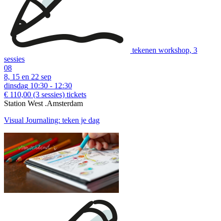
tekenen workshop, 3
sessies
08
8, 15 en 22 sep
dinsdag
10:30 - 12:30
€ 110,00
(3 sessies)
tickets
Station West .Amsterdam
Visual Journaling: teken je dag
download:
Nederlandstalige bon
|
English voucher
Voorbeelden van creatieve workshops tot €37: