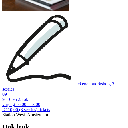
download:
Nederlandstalige bon
|
English voucher
Voorbeelden van creatieve workshops tot €110:
tekenen workshop, 3
sessies
09
9, 16 en 23 okt
vrijdag
16:00 - 18:00
€ 110,00
(3 sessies)
tickets
Station West .Amsterdam
Ook leuk