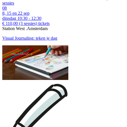
sessies
08
8, 15 en 22 sep
dinsdag
10:30 - 12:30
€ 110,00
(3 sessies)
tickets
Station West .Amsterdam
Visual Journaling: teken je dag
download:
Nederlandstalige bon
|
English voucher