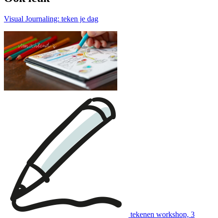
Visual Journaling: teken je dag
download:
Nederlandstalige bon
|
English voucher
Voorbeelden van muziekworkshops (diverse prijzen):
tekenen workshop, 3