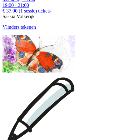
19:00 - 21:00
€ 37,00
(1 sessie)
tickets
Saskia Volkerijk
Vlinders tekenen