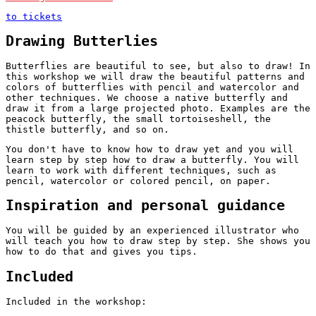
Schrijf je dan bij deze workshop in met je eigen naam
en mailadres en vermeld bij ‘Opmerking’ voor wie het
to tickets
is. Wij reserveren dan een plek voor die
persoon/personen.
Drawing Butterlies
Je kunt ook ‘
datum nog te kiezen
‘ erbij vermelden. Wij
Butterflies are beautiful to see, but also to draw! In
reserveren dan nog geen plek, maar wachten tot de
this workshop we will draw the beautiful patterns and
ontvanger zelf een datum doorgeeft om mee te doen.
colors of butterflies with pencil and watercolor and
other techniques. We choose a native butterfly and
Lees s.v.p. ook de
Algemene voorwaarden
, onder het
draw it from a large projected photo. Examples are the
kopje ‘Inschrijving als cadeau’.
peacock butterfly, the small tortoiseshell, the
Ik wil een zelf te kiezen workshop cadeau geven
thistle butterfly, and so on.
Wil je dat de ontvanger zelf een workshop kan kiezen?
You don't have to know how to draw yet and you will
Schrijf je dan in met je eigen naam en mailadres bij
learn step by step how to draw a butterfly. You will
een workshop die als prijs de waarde van je cadeau
learn to work with different techniques, such as
heeft.
pencil, watercolor or colored pencil, on paper.
Vermeld bij ‘Opmerking’ voor wie het is en ‘
workshop
nog te kiezen
‘.
Inspiration and personal guidance
Wij weten dan dat die persoon voor die waarde een
You will be guided by an experienced illustrator who
workshop kan kiezen (of meerdere zolang dat past
will teach you how to draw step by step. She shows you
binnen de waarde).
how to do that and gives you tips.
Lees s.v.p. ook de
Algemene voorwaarden
, onder het
kopje ‘Inschrijving als cadeau’.
Included
Download er een leuke cadeau-afdruk bij!
Included in the workshop:
Onderstaande afbeeldingen kun je downloaden (met een