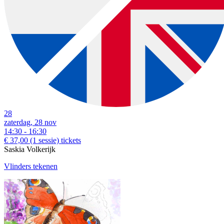
28
zaterdag, 28 nov
14:30 - 16:30
€ 37,00
(1 sessie)
tickets
Saskia Volkerijk
Vlinders tekenen