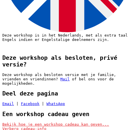
Deze workshop is in het Nederlands, met als extra taal
Engels indien er Engelstalige deelnemers zijn.
Deze workshop als besloten, privé
versie?
Deze workshop als besloten versie met je familie,
vrienden en vriendinnen?
Mail
of bel ons voor de
mogelijkheden.
Deel deze pagina
Email
|
Facebook
|
WhatsApp
Een workshop cadeau geven
Ik wil deze workshop als cadeau geven
Bekijk hoe je een workshop cadeau kan geven...
Verberg cadeau-info