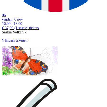
06
vrijdag, 6 nov
16:00 - 18:00
€ 37,00
(1 sessie)
tickets
Saskia Volkerijk
Vlinders tekenen