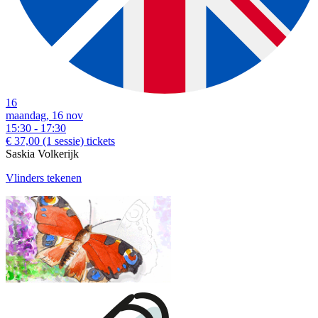
16
maandag, 16 nov
15:30 - 17:30
€ 37,00
(1 sessie)
tickets
Saskia Volkerijk
Vlinders tekenen