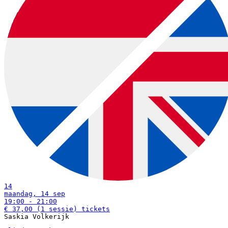
download:
Nederlandstalige bon
|
English voucher
Voorbeelden van muziekworkshops (diverse prijzen):
download:
English print
|
Dutch print
Examples of creative workshops up to €37:
14
maandag, 14 sep
19:00 - 21:00
€ 37,00
(1 sessie)
tickets
Saskia Volkerijk