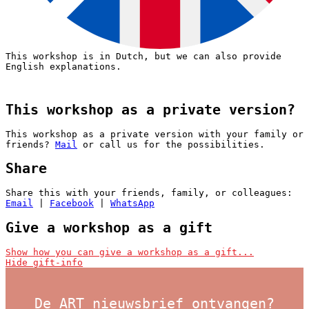
This workshop is in Dutch, but we can also provide
English explanations.
This workshop as a private version?
This workshop as a private version with your family or
friends?
Mail
or call us for the possibilities.
Share
download:
Nederlandstalige bon
|
English voucher
Share this with your friends, family, or colleagues:
Voorbeelden van creatieve workshops tot €37:
Email
|
Facebook
|
WhatsApp
Give a workshop as a gift
I want to give this workshop as a gift
Show how you can give a workshop as a gift...
Hide gift-info
Then register for this workshop with your own name and
email address and state who it is for in the ‘Remark’
section. We will then reserve a place for that
De ART nieuwsbrief ontvangen?
person/persons. Please note that workshops with a