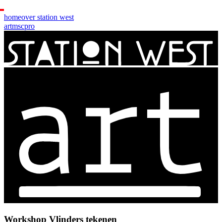
home
over station west
art
msc
pro
Workshop Vlinders tekenen