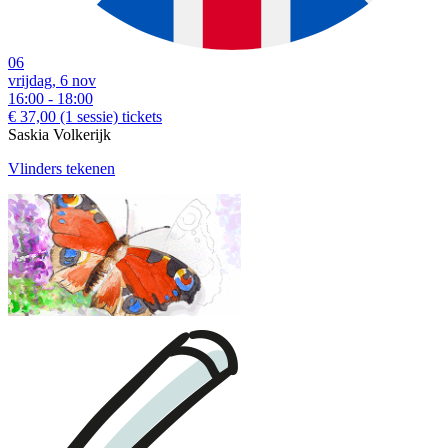
06
vrijdag, 6 nov
16:00 - 18:00
€ 37,00
(1 sessie)
tickets
Saskia Volkerijk
Vlinders tekenen