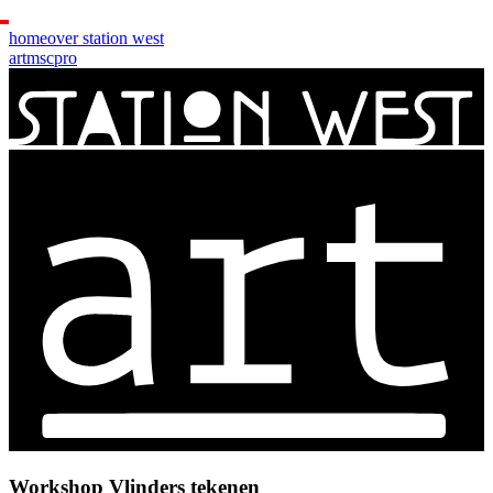
home
over station west
art
msc
pro
Workshop Vlinders tekenen