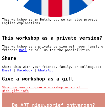
This workshop is in Dutch, but we can also provide
English explanations.
This workshop as a private version?
This workshop as a private version with your family or
friends?
Mail
or call us for the possibilities.
Share
download:
Nederlandstalige bon
|
English voucher
Share this with your friends, family, or colleagues:
Voorbeelden van creatieve workshops tot €37:
Email
|
Facebook
|
WhatsApp
Give a workshop as a gift
I want to give this workshop as a gift
Show how you can give a workshop as a gift...
Hide gift-info
Then register for this workshop with your own name and
email address and state who it is for in the ‘Remark’
section. We will then reserve a place for that
De ART nieuwsbrief ontvangen?
person/persons. Please note that workshops with a