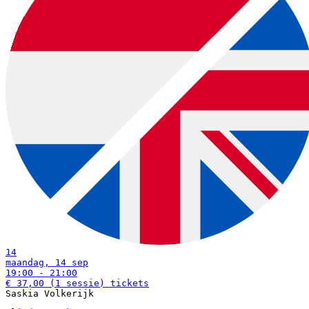
download:
Nederlandstalige bon
|
English voucher
Voorbeelden van muziekworkshops (diverse prijzen):
download:
English print
|
Dutch print
Examples of creative workshops up to €37:
14
maandag, 14 sep
19:00 - 21:00
€ 37,00
(1 sessie)
tickets
Saskia Volkerijk