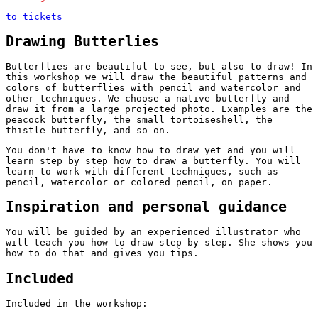
Schrijf je dan bij deze workshop in met je eigen naam
en mailadres en vermeld bij ‘Opmerking’ voor wie het
to tickets
is. Wij reserveren dan een plek voor die
persoon/personen.
Drawing Butterlies
Je kunt ook ‘
datum nog te kiezen
‘ erbij vermelden. Wij
Butterflies are beautiful to see, but also to draw! In
reserveren dan nog geen plek, maar wachten tot de
this workshop we will draw the beautiful patterns and
ontvanger zelf een datum doorgeeft om mee te doen.
colors of butterflies with pencil and watercolor and
other techniques. We choose a native butterfly and
Lees s.v.p. ook de
Algemene voorwaarden
, onder het
draw it from a large projected photo. Examples are the
kopje ‘Inschrijving als cadeau’.
peacock butterfly, the small tortoiseshell, the
Ik wil een zelf te kiezen workshop cadeau geven
thistle butterfly, and so on.
Wil je dat de ontvanger zelf een workshop kan kiezen?
You don't have to know how to draw yet and you will
Schrijf je dan in met je eigen naam en mailadres bij
learn step by step how to draw a butterfly. You will
een workshop die als prijs de waarde van je cadeau
learn to work with different techniques, such as
heeft.
pencil, watercolor or colored pencil, on paper.
Vermeld bij ‘Opmerking’ voor wie het is en ‘
workshop
nog te kiezen
‘.
Inspiration and personal guidance
Wij weten dan dat die persoon voor die waarde een
You will be guided by an experienced illustrator who
workshop kan kiezen (of meerdere zolang dat past
will teach you how to draw step by step. She shows you
binnen de waarde).
how to do that and gives you tips.
Lees s.v.p. ook de
Algemene voorwaarden
, onder het
kopje ‘Inschrijving als cadeau’.
Included
Download er een leuke cadeau-afdruk bij!
Included in the workshop:
Onderstaande afbeeldingen kun je downloaden (met een