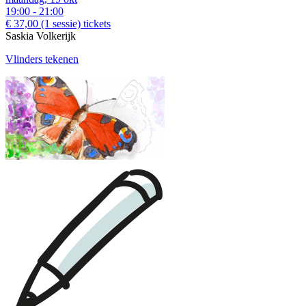
19:00 - 21:00
€ 37,00
(1 sessie)
tickets
Saskia Volkerijk
Vlinders tekenen