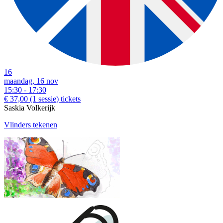
16
maandag, 16 nov
15:30 - 17:30
€ 37,00
(1 sessie)
tickets
Saskia Volkerijk
Vlinders tekenen