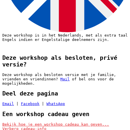
Deze workshop is in het Nederlands, met als extra taal
Engels indien er Engelstalige deelnemers zijn.
Deze workshop als besloten, privé
versie?
Deze workshop als besloten versie met je familie,
vrienden en vriendinnen?
Mail
of bel ons voor de
mogelijkheden.
Deel deze pagina
Email
|
Facebook
|
WhatsApp
Een workshop cadeau geven
Ik wil deze workshop als cadeau geven
Bekijk hoe je een workshop cadeau kan geven...
Verberg cadeau-info