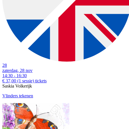
28
zaterdag, 28 nov
14:30 - 16:30
€ 37,00
(1 sessie)
tickets
Saskia Volkerijk
Vlinders tekenen