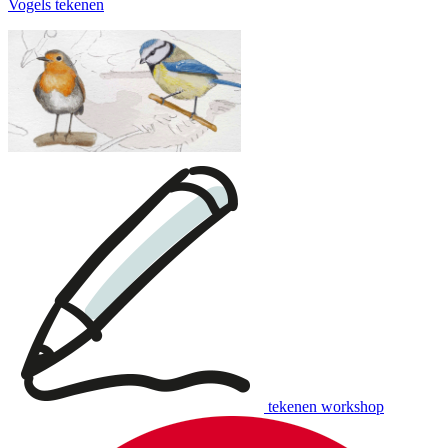
Vogels tekenen
tekenen workshop