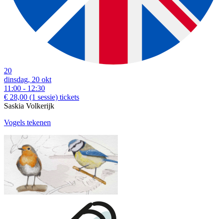
20
dinsdag, 20 okt
11:00 - 12:30
€ 28,00
(1 sessie)
tickets
Saskia Volkerijk
Vogels tekenen