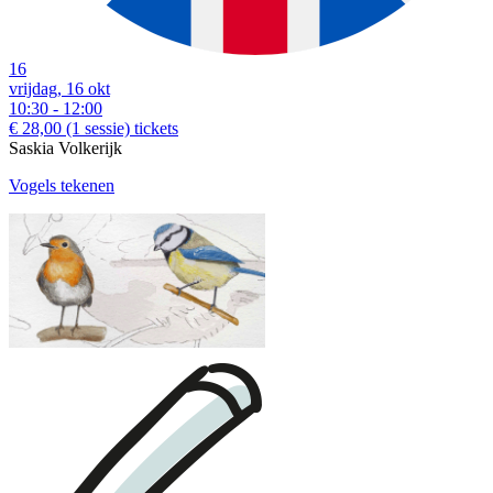
16
vrijdag, 16 okt
10:30 - 12:00
€ 28,00
(1 sessie)
tickets
Saskia Volkerijk
Vogels tekenen