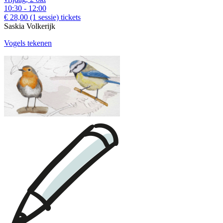
10:30 - 12:00
€ 28,00
(1 sessie)
tickets
Saskia Volkerijk
Vogels tekenen