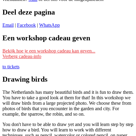
Deel deze pagina
Email
|
Facebook
|
WhatsApp
Een workshop cadeau geven
Ik wil deze workshop als cadeau geven
Bekijk hoe je een workshop cadeau kan geven...
Verberg cadeau-info
Schrijf je dan bij deze workshop in met je eigen naam en mailadres
en vermeld bij ‘Opmerking’ voor wie het is. Wij reserveren dan een
to tickets
plek voor die persoon/personen.
Drawing birds
Je kunt ook ‘
datum nog te kiezen
‘ erbij vermelden. Wij reserveren
dan nog geen plek, maar wachten tot de ontvanger zelf een datum
The Netherlands has many beautiful birds and it is fun to draw them.
doorgeeft om mee te doen.
You have to take a good look at them for that! In this workshop we
will draw birds from a large projected photo. We choose these from
Lees s.v.p. ook de
Algemene voorwaarden
, onder het kopje
photos of birds that you encounter in the garden and city. For
‘Inschrijving als cadeau’.
example, the sparrow, the robin, and so on.
Ik wil een zelf te kiezen workshop cadeau geven
You don't have to be able to draw yet and you will learn step by step
Wil je dat de ontvanger zelf een workshop kan kiezen? Schrijf je
how to draw a bird. You will learn to work with different
dan in met je eigen naam en mailadres bij een workshop die als prijs
techniques, such as pencil, watercolor or colored pencil, on paper.