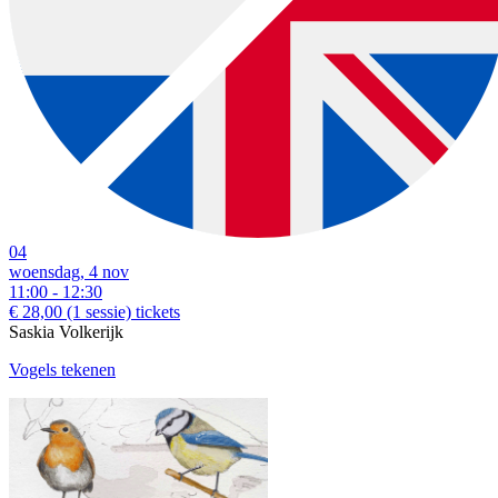
04
woensdag, 4 nov
11:00 - 12:30
€ 28,00
(1 sessie)
tickets
Saskia Volkerijk
Vogels tekenen