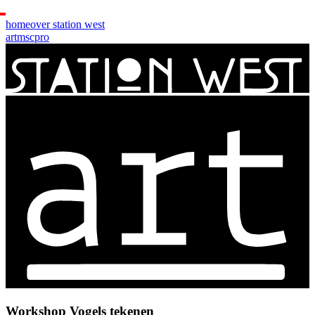
home
over station west
art
msc
pro
Workshop Vogels tekenen