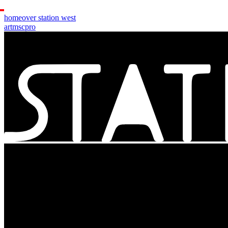
home
over station west
art
msc
pro