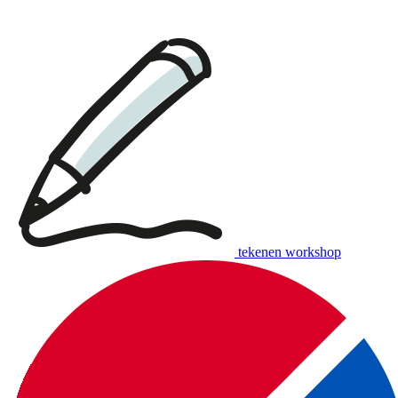
download:
English print
|
Dutch print
Examples of creative workshops up to €110:
tekenen workshop