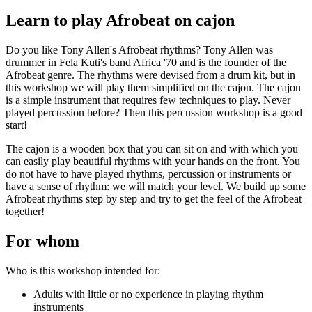
plek voor die persoon/personen.
Learn to play Afrobeat on cajon
Je kunt ook ‘
datum nog te kiezen
‘ erbij vermelden. Wij reserveren
dan nog geen plek, maar wachten tot de ontvanger zelf een datum
Do you like Tony Allen's Afrobeat rhythms? Tony Allen was
doorgeeft om mee te doen.
drummer in Fela Kuti's band Africa '70 and is the founder of the
Afrobeat genre. The rhythms were devised from a drum kit, but in
Lees s.v.p. ook de
Algemene voorwaarden
, onder het kopje
this workshop we will play them simplified on the cajon. The cajon
‘Inschrijving als cadeau’.
is a simple instrument that requires few techniques to play. Never
Ik wil een zelf te kiezen workshop cadeau geven
played percussion before? Then this percussion workshop is a good
start!
Wil je dat de ontvanger zelf een workshop kan kiezen? Schrijf je
dan in met je eigen naam en mailadres bij een workshop die als prijs
The cajon is a wooden box that you can sit on and with which you
de waarde van je cadeau heeft.
can easily play beautiful rhythms with your hands on the front. You
Vermeld bij ‘Opmerking’ voor wie het is en ‘
workshop nog te
do not have to have played rhythms, percussion or instruments or
kiezen
‘.
have a sense of rhythm: we will match your level. We build up some
Afrobeat rhythms step by step and try to get the feel of the Afrobeat
Wij weten dan dat die persoon voor die waarde een workshop kan
together!
kiezen (of meerdere zolang dat past binnen de waarde).
For whom
Lees s.v.p. ook de
Algemene voorwaarden
, onder het kopje
‘Inschrijving als cadeau’.
Who is this workshop intended for:
Download er een leuke cadeau-afdruk bij!
Adults with little or no experience in playing rhythm
Onderstaande afbeeldingen kun je downloaden (met een klik) en
instruments