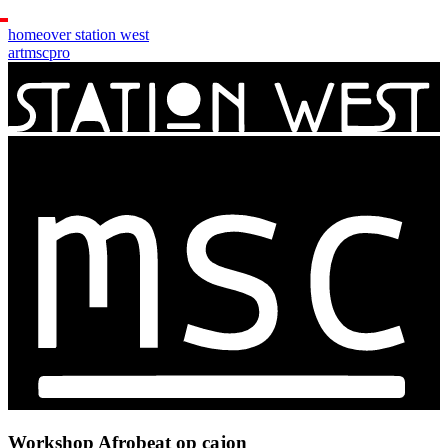
home
over station west
art
msc
pro
Workshop Afrobeat op cajon