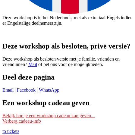
Deze workshop is in het Nederlands, met als extra taal Engels indien
er Engelstalige deelnemers zijn.
Deze workshop als besloten, privé versie?
Deze workshop als besloten versie met je familie, vrienden en
vriendinnen?
Mail
of bel ons voor de mogelijkheden.
Deel deze pagina
Email
|
Facebook
|
WhatsApp
Een workshop cadeau geven
Ik wil deze workshop als cadeau geven
Bekijk hoe je een workshop cadeau kan geven...
Verberg cadeau-info
Schrijf je dan bij deze workshop in met je eigen naam en mailadres
en vermeld bij ‘Opmerking’ voor wie het is. Wij reserveren dan een
to tickets