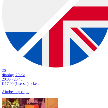
20
dinsdag, 20 okt
20:00 - 20:45
€ 17,00
(1 sessie)
tickets
Afrobeat op cajon