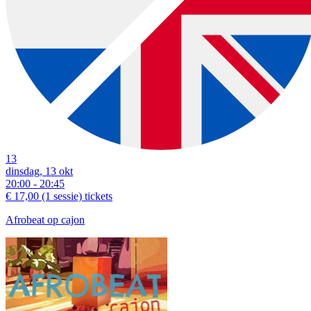
13
dinsdag, 13 okt
20:00 - 20:45
€ 17,00
(1 sessie)
tickets
Afrobeat op cajon