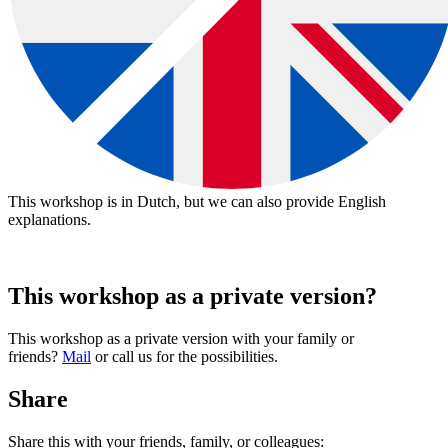
This workshop is in Dutch, but we can also provide English
explanations.
This workshop as a private version?
download:
Nederlandstalige bon
|
English voucher
Voorbeelden van creatieve workshops tot €37:
This workshop as a private version with your family or
friends?
Mail
or call us for the possibilities.
Share
Share this with your friends, family, or colleagues: