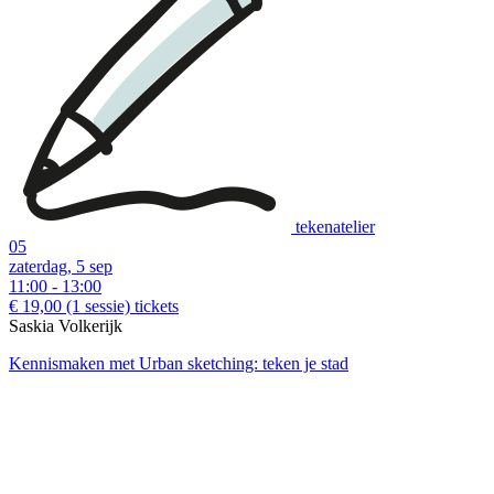
Examples of creative workshops up to €37:
tekenatelier
05
zaterdag, 5 sep
11:00 - 13:00
download:
Nederlandstalige bon
|
English voucher
€ 19,00
(1 sessie)
tickets
Saskia Volkerijk
Kennismaken met Urban sketching: teken je stad