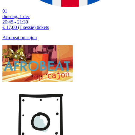
01
dinsdag, 1 dec
20:45 - 21:30
€ 17,00
(1 sessie)
tickets
Afrobeat op cajon