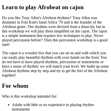
plek voor die persoon/personen.
Learn to play Afrobeat on cajon
Je kunt ook ‘
datum nog te kiezen
‘ erbij vermelden. Wij reserveren
dan nog geen plek, maar wachten tot de ontvanger zelf een datum
Do you like Tony Allen's Afrobeat rhythms? Tony Allen was
doorgeeft om mee te doen.
drummer in Fela Kuti's band Africa '70 and is the founder of the
Afrobeat genre. The rhythms were devised from a drum kit, but in
Lees s.v.p. ook de
Algemene voorwaarden
, onder het kopje
this workshop we will play them simplified on the cajon. The cajon
‘Inschrijving als cadeau’.
is a simple instrument that requires few techniques to play. Never
Ik wil een zelf te kiezen workshop cadeau geven
played percussion before? Then this percussion workshop is a good
start!
Wil je dat de ontvanger zelf een workshop kan kiezen? Schrijf je
dan in met je eigen naam en mailadres bij een workshop die als prijs
The cajon is a wooden box that you can sit on and with which you
de waarde van je cadeau heeft.
can easily play beautiful rhythms with your hands on the front. You
Vermeld bij ‘Opmerking’ voor wie het is en ‘
workshop nog te
do not have to have played rhythms, percussion or instruments or
kiezen
‘.
have a sense of rhythm: we will match your level. We build up some
Afrobeat rhythms step by step and try to get the feel of the Afrobeat
Wij weten dan dat die persoon voor die waarde een workshop kan
together!
kiezen (of meerdere zolang dat past binnen de waarde).
For whom
Lees s.v.p. ook de
Algemene voorwaarden
, onder het kopje
‘Inschrijving als cadeau’.
Who is this workshop intended for:
Download er een leuke cadeau-afdruk bij!
Adults with little or no experience in playing rhythm
Onderstaande afbeeldingen kun je downloaden (met een klik) en
instruments