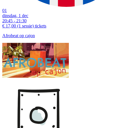
01
dinsdag, 1 dec
20:45 - 21:30
€ 17,00
(1 sessie)
tickets
Afrobeat op cajon