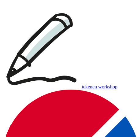
download:
English print
|
Dutch print
Examples of creative workshops up to €110:
tekenen workshop