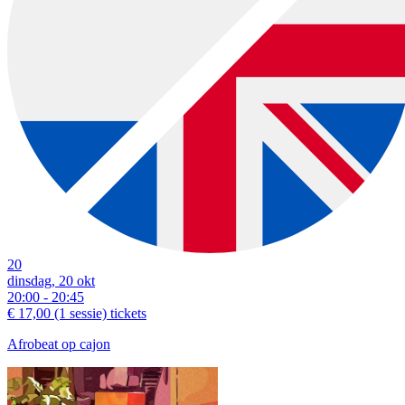
20
dinsdag, 20 okt
20:00 - 20:45
€ 17,00
(1 sessie)
tickets
Afrobeat op cajon