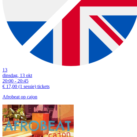
13
dinsdag, 13 okt
20:00 - 20:45
€ 17,00
(1 sessie)
tickets
Afrobeat op cajon