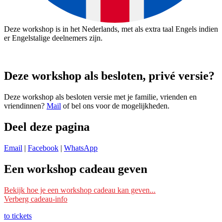
Deze workshop is in het Nederlands, met als extra taal Engels indien
er Engelstalige deelnemers zijn.
Deze workshop als besloten, privé versie?
Deze workshop als besloten versie met je familie, vrienden en
vriendinnen?
Mail
of bel ons voor de mogelijkheden.
Deel deze pagina
Email
|
Facebook
|
WhatsApp
Een workshop cadeau geven
Ik wil deze workshop als cadeau geven
Bekijk hoe je een workshop cadeau kan geven...
Verberg cadeau-info
Schrijf je dan bij deze workshop in met je eigen naam en mailadres
en vermeld bij ‘Opmerking’ voor wie het is. Wij reserveren dan een
to tickets