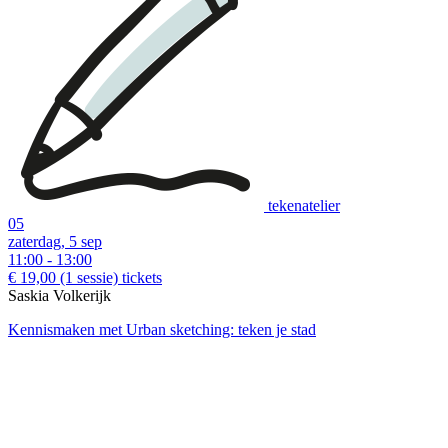
Examples of creative workshops up to €37:
tekenatelier
05
zaterdag, 5 sep
11:00 - 13:00
download:
Nederlandstalige bon
|
English voucher
€ 19,00
(1 sessie)
tickets
Saskia Volkerijk
Kennismaken met Urban sketching: teken je stad