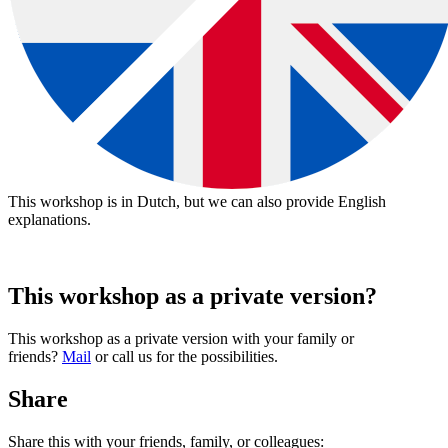
This workshop is in Dutch, but we can also provide English
explanations.
This workshop as a private version?
download:
Nederlandstalige bon
|
English voucher
Voorbeelden van creatieve workshops tot €37:
This workshop as a private version with your family or
friends?
Mail
or call us for the possibilities.
Share
Share this with your friends, family, or colleagues: