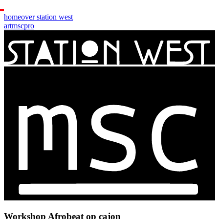
home
over station west
art
msc
pro
Workshop Afrobeat op cajon