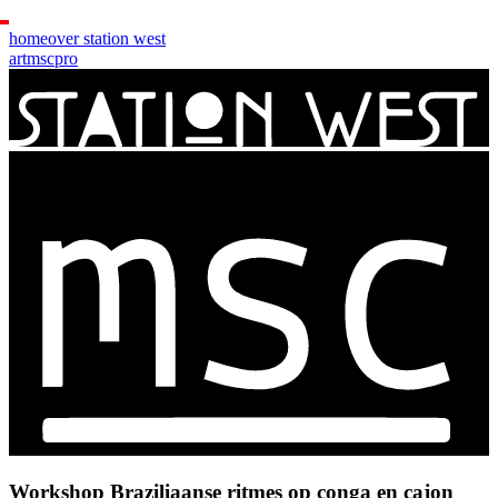
home
over station west
art
msc
pro
Workshop Braziliaanse ritmes op conga en cajon