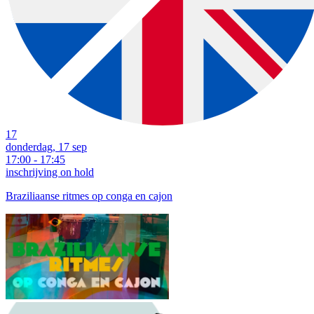
17
donderdag, 17 sep
17:00 - 17:45
inschrijving on hold
Braziliaanse ritmes op conga en cajon