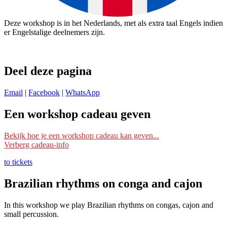
Deze workshop is in het Nederlands, met als extra taal Engels indien
er Engelstalige deelnemers zijn.
Deel deze pagina
Email
|
Facebook
|
WhatsApp
Een workshop cadeau geven
Ik wil deze workshop als cadeau geven
Bekijk hoe je een workshop cadeau kan geven...
Verberg cadeau-info
Schrijf je dan bij deze workshop in met je eigen naam en mailadres
en vermeld bij ‘Opmerking’ voor wie het is. Wij reserveren dan een
to tickets
plek voor die persoon/personen.
Brazilian rhythms on conga and cajon
Je kunt ook ‘
datum nog te kiezen
‘ erbij vermelden. Wij reserveren
dan nog geen plek, maar wachten tot de ontvanger zelf een datum
In this workshop we play Brazilian rhythms on congas, cajon and
doorgeeft om mee te doen.
small percussion.
Lees s.v.p. ook de
Algemene voorwaarden
, onder het kopje