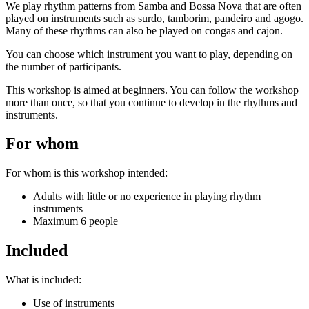
We play rhythm patterns from Samba and Bossa Nova that are often
‘Inschrijving als cadeau’.
played on instruments such as surdo, tamborim, pandeiro and agogo.
Many of these rhythms can also be played on congas and cajon.
Ik wil een zelf te kiezen workshop cadeau geven
You can choose which instrument you want to play, depending on
Wil je dat de ontvanger zelf een workshop kan kiezen? Schrijf je
the number of participants.
dan in met je eigen naam en mailadres bij een workshop die als prijs
de waarde van je cadeau heeft.
This workshop is aimed at beginners. You can follow the workshop
Vermeld bij ‘Opmerking’ voor wie het is en ‘
workshop nog te
more than once, so that you continue to develop in the rhythms and
kiezen
‘.
instruments.
Wij weten dan dat die persoon voor die waarde een workshop kan
kiezen (of meerdere zolang dat past binnen de waarde).
For whom
Lees s.v.p. ook de
Algemene voorwaarden
, onder het kopje
For whom is this workshop intended:
‘Inschrijving als cadeau’.
Adults with little or no experience in playing rhythm
Download er een leuke cadeau-afdruk bij!
instruments
Maximum 6 people
Onderstaande afbeeldingen kun je downloaden (met een klik) en
afdrukken als je iemand een workshop cadeau wil geven en er een
Included
leuke afdruk bij wil geven.
Let op: De afdrukken zijn géén entreebewijs: om aan een workshop
What is included:
mee te doen, is het nog wel nodig een inschrijving te doen op de
website.
Use of instruments