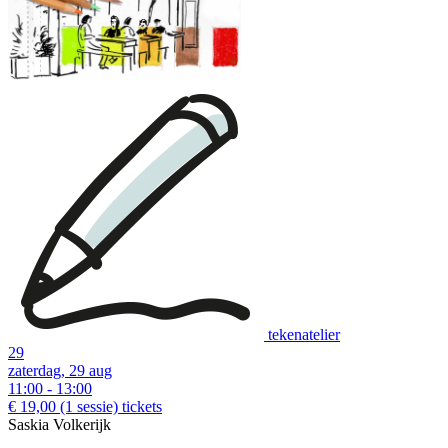
workshop, one still needs to register on this website.
Each printout contains different examples of workshops so you can
choose the one that suits you best:
Examples of creative workshops up to €28:
tekenatelier
29
zaterdag, 29 aug
11:00 - 13:00
€ 19,00
(1 sessie)
tickets
Saskia Volkerijk