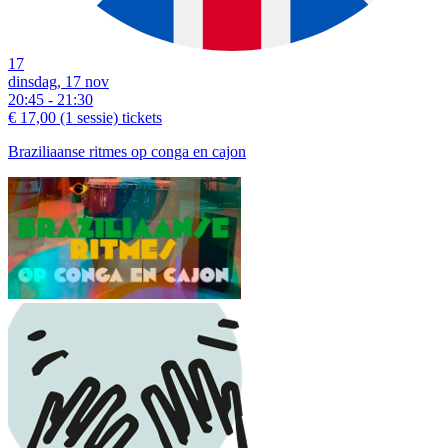
17
dinsdag, 17 nov
20:45 - 21:30
€ 17,00
(1 sessie)
tickets
Braziliaanse ritmes op conga en cajon