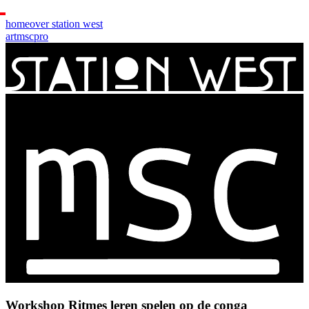
home
over station west
art
msc
pro
Workshop Ritmes leren spelen op de conga