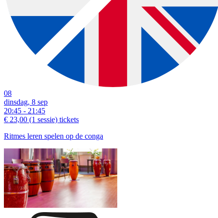
08
dinsdag, 8 sep
20:45 - 21:45
€ 23,00
(1 sessie)
tickets
Ritmes leren spelen op de conga