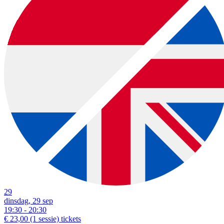
29
dinsdag, 29 sep
19:30 - 20:30
€ 23,00
(1 sessie)
tickets