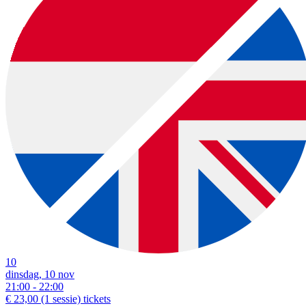
10
dinsdag, 10 nov
21:00 - 22:00
€ 23,00
(1 sessie)
tickets