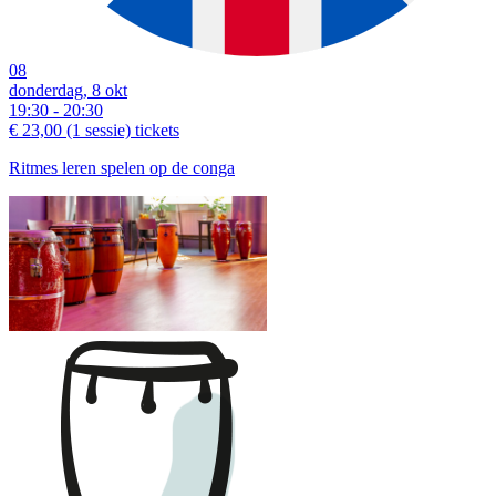
08
donderdag, 8 okt
19:30 - 20:30
€ 23,00
(1 sessie)
tickets
Ritmes leren spelen op de conga