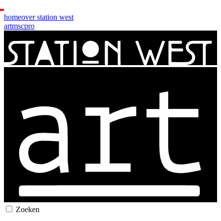
home
over station west
art
msc
pro
Zoeken