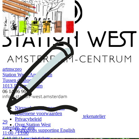
art
msc
pro
Station West .Amsterdam
Tussen de Bogen 23
1013 JB Amsterdam
06 14 96 96 81
Nieuwsbrief-abonnement
Algemene voorwaarden
tekenatelier
Privacybeleid
29
Over Station West
zaterdag, 29 aug
Workshops supporting English
11:00 - 13:00
€ 19,00
(1 sessie)
tickets