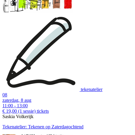
tekenatelier
08
zaterdag, 8 aug
11:00 - 13:00
€ 19,00
(1 sessie)
tickets
Saskia Volkerijk
Tekenatelier: Tekenen op Zaterdagochtend