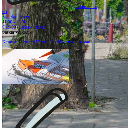
tekenatelier
05
zaterdag, 5 sep
11:00 - 13:00
€ 19,00
(1 sessie)
tickets
Saskia Volkerijk
Kennismaken met Urban sketching: teken je stad