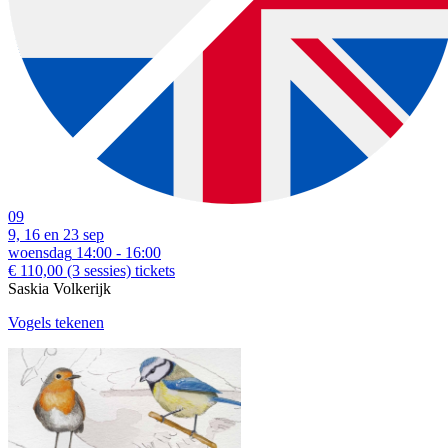
09
9, 16 en 23 sep
woensdag
14:00 - 16:00
€ 110,00
(3 sessies)
tickets
Saskia Volkerijk
Vogels tekenen