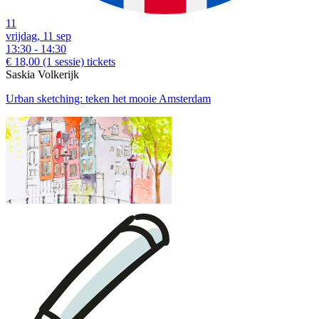
11
vrijdag, 11 sep
13:30 - 14:30
€ 18,00
(1 sessie)
tickets
Saskia Volkerijk
Urban sketching: teken het mooie Amsterdam