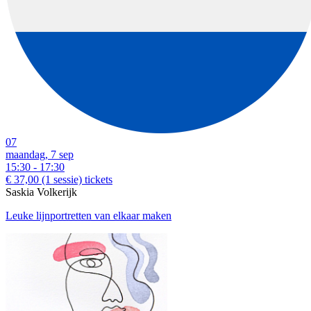
07
maandag, 7 sep
15:30 - 17:30
€ 37,00
(1 sessie)
tickets
Saskia Volkerijk
Leuke lijnportretten van elkaar maken