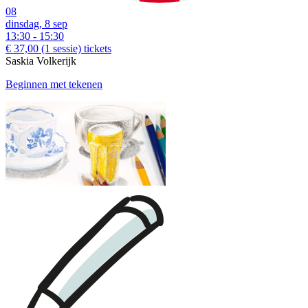
08
dinsdag, 8 sep
13:30 - 15:30
€ 37,00
(1 sessie)
tickets
Saskia Volkerijk
Beginnen met tekenen