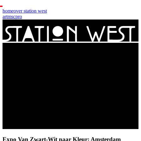
home
over station west
art
msc
pro
Expo Van Zwart-Wit naar Kleur: Amsterdam