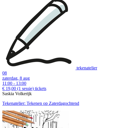
download:
English print
|
Dutch print
Examples of creative workshops up to €110:
tekenatelier
08
zaterdag, 8 aug
11:00 - 13:00
€ 19,00
(1 sessie)
tickets
Saskia Volkerijk
Tekenatelier: Tekenen op Zaterdagochtend