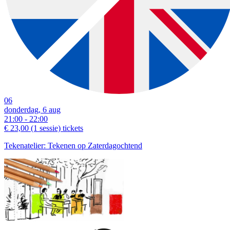
download:
English print
|
Dutch print
Examples of creative workshops up to €37:
download:
Nederlandstalige bon
|
English voucher
06
donderdag, 6 aug
21:00 - 22:00
€ 23,00
(1 sessie)
tickets
Tekenatelier: Tekenen op Zaterdagochtend