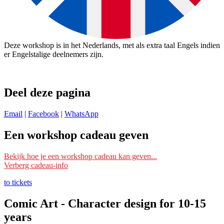
Deze workshop is in het Nederlands, met als extra taal Engels indien
er Engelstalige deelnemers zijn.
Deel deze pagina
Email
|
Facebook
|
WhatsApp
Een workshop cadeau geven
Ik wil deze workshop als cadeau geven
Bekijk hoe je een workshop cadeau kan geven...
Verberg cadeau-info
Schrijf je dan bij deze workshop in met je eigen naam en mailadres
en vermeld bij ‘Opmerking’ voor wie het is. Wij reserveren dan een
to tickets
plek voor die persoon/personen.
Comic Art - Character design for 10-15
Je kunt ook ‘
datum nog te kiezen
‘ erbij vermelden. Wij reserveren
years
dan nog geen plek, maar wachten tot de ontvanger zelf een datum