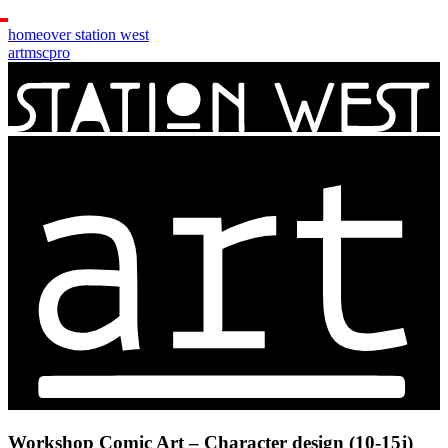
home
over station west
art
msc
pro
Workshop Comic Art – Character design (10-15j)