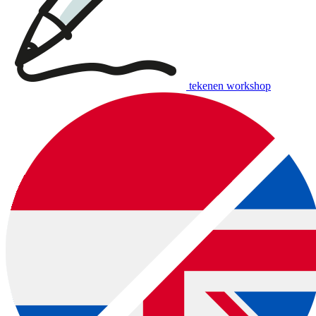
tekenen workshop
download:
English print
|
Dutch print