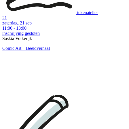
tekenatelier
21
zaterdag, 21 sep
11:00 - 13:00
inschrijving gesloten
download:
English print
|
Dutch print
Saskia Volkerijk
Examples of music workshops (various prices):
Comic Art – Beeldverhaal