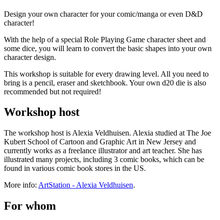
doorgeeft om mee te doen.
Design your own character for your comic/manga or even D&D
Lees s.v.p. ook de
Algemene voorwaarden
, onder het kopje
character!
‘Inschrijving als cadeau’.
With the help of a special Role Playing Game character sheet and
Ik wil een zelf te kiezen workshop cadeau geven
some dice, you will learn to convert the basic shapes into your own
character design.
Wil je dat de ontvanger zelf een workshop kan kiezen? Schrijf je
dan in met je eigen naam en mailadres bij een workshop die als prijs
This workshop is suitable for every drawing level. All you need to
de waarde van je cadeau heeft.
bring is a pencil, eraser and sketchbook. Your own d20 die is also
Vermeld bij ‘Opmerking’ voor wie het is en ‘
workshop nog te
recommended but not required!
kiezen
‘.
Workshop host
Wij weten dan dat die persoon voor die waarde een workshop kan
kiezen (of meerdere zolang dat past binnen de waarde).
The workshop host is Alexia Veldhuisen. Alexia studied at The Joe
Lees s.v.p. ook de
Algemene voorwaarden
, onder het kopje
Kubert School of Cartoon and Graphic Art in New Jersey and
‘Inschrijving als cadeau’.
currently works as a freelance illustrator and art teacher. She has
illustrated many projects, including 3 comic books, which can be
Download er een leuke cadeau-afdruk bij!
found in various comic book stores in the US.
Onderstaande afbeeldingen kun je downloaden (met een klik) en
More info:
ArtStation - Alexia Veldhuisen
.
afdrukken als je iemand een workshop cadeau wil geven en er een
leuke afdruk bij wil geven.
For whom
Let op: De afdrukken zijn géén entreebewijs: om aan een workshop