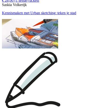
€ 28,00
(1 sessie)
tickets
Saskia Volkerijk
Kennismaken met Urban sketching: teken je stad