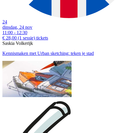
24
dinsdag, 24 nov
11:00 - 12:30
€ 28,00
(1 sessie)
tickets
Saskia Volkerijk
Kennismaken met Urban sketching: teken je stad