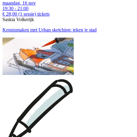
maandag, 16 nov
19:30 - 21:00
€ 28,00
(1 sessie)
tickets
Saskia Volkerijk
Kennismaken met Urban sketching: teken je stad