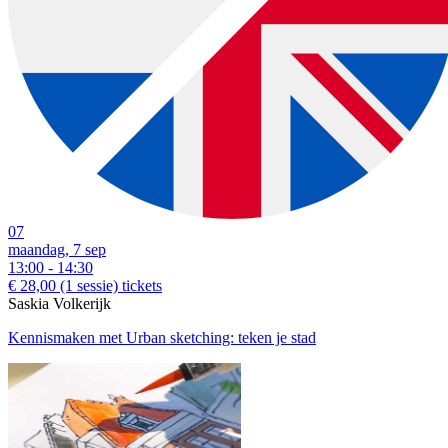
07
maandag, 7 sep
13:00 - 14:30
€ 28,00
(1 sessie)
tickets
Saskia Volkerijk
Kennismaken met Urban sketching: teken je stad