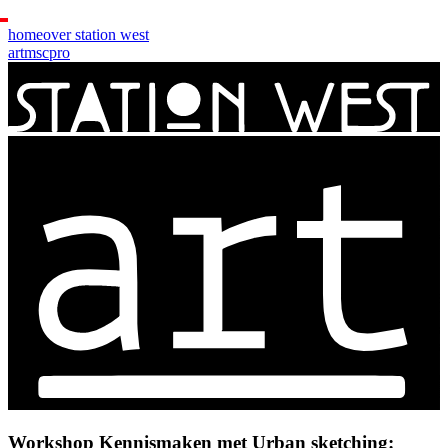
home
over station west
art
msc
pro
Workshop Kennismaken met Urban sketching: