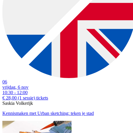
06
vrijdag, 6 nov
10:30 - 12:00
€ 28,00
(1 sessie)
tickets
Saskia Volkerijk
Kennismaken met Urban sketching: teken je stad