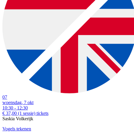
07
woensdag, 7 okt
10:30 - 12:30
€ 37,00
(1 sessie)
tickets
Saskia Volkerijk
Vogels tekenen