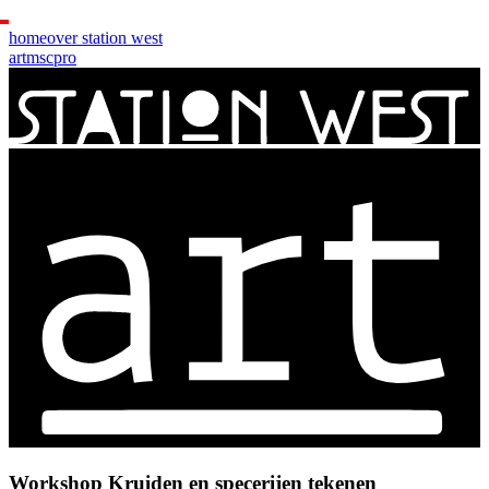
home
over station west
art
msc
pro
Workshop Kruiden en specerijen tekenen