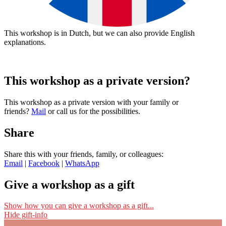
This workshop is in Dutch, but we can also provide English
explanations.
This workshop as a private version?
download:
Nederlandstalige bon
|
English voucher
This workshop as a private version with your family or
friends?
Mail
or call us for the possibilities.
Voorbeelden van creatieve workshops tot €37:
Share
Share this with your friends, family, or colleagues:
Email
|
Facebook
|
WhatsApp
Give a workshop as a gift
I want to give this workshop as a gift
Show how you can give a workshop as a gift...
Hide gift-info
Then register for this workshop with your own name and email