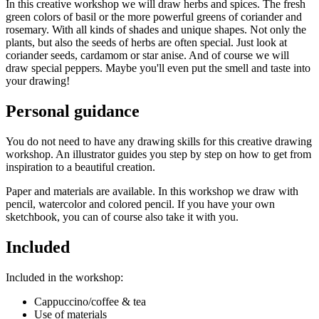
In this creative workshop we will draw herbs and spices. The fresh
Lees s.v.p. ook de
Algemene voorwaarden
, onder het kopje
green colors of basil or the more powerful greens of coriander and
‘Inschrijving als cadeau’.
rosemary. With all kinds of shades and unique shapes. Not only the
plants, but also the seeds of herbs are often special. Just look at
Ik wil een zelf te kiezen workshop cadeau geven
coriander seeds, cardamom or star anise. And of course we will
draw special peppers. Maybe you'll even put the smell and taste into
Wil je dat de ontvanger zelf een workshop kan kiezen? Schrijf je
your drawing!
dan in met je eigen naam en mailadres bij een workshop die als prijs
de waarde van je cadeau heeft.
Personal guidance
Vermeld bij ‘Opmerking’ voor wie het is en ‘
workshop nog te
kiezen
‘.
You do not need to have any drawing skills for this creative drawing
Wij weten dan dat die persoon voor die waarde een workshop kan
workshop. An illustrator guides you step by step on how to get from
kiezen (of meerdere zolang dat past binnen de waarde).
inspiration to a beautiful creation.
Lees s.v.p. ook de
Algemene voorwaarden
, onder het kopje
Paper and materials are available. In this workshop we draw with
‘Inschrijving als cadeau’.
pencil, watercolor and colored pencil. If you have your own
sketchbook, you can of course also take it with you.
Download er een leuke cadeau-afdruk bij!
Included
Onderstaande afbeeldingen kun je downloaden (met een klik) en
afdrukken als je iemand een workshop cadeau wil geven en er een
leuke afdruk bij wil geven.
Included in the workshop:
Let op: De afdrukken zijn géén entreebewijs: om aan een workshop
Cappuccino/coffee & tea
mee te doen, is het nog wel nodig een inschrijving te doen op de
Use of materials