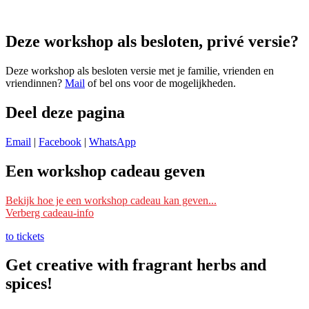
Deze workshop als besloten, privé versie?
Deze workshop als besloten versie met je familie, vrienden en
vriendinnen?
Mail
of bel ons voor de mogelijkheden.
Deel deze pagina
Email
|
Facebook
|
WhatsApp
Een workshop cadeau geven
Ik wil deze workshop als cadeau geven
Bekijk hoe je een workshop cadeau kan geven...
Verberg cadeau-info
Schrijf je dan bij deze workshop in met je eigen naam en mailadres
en vermeld bij ‘Opmerking’ voor wie het is. Wij reserveren dan een
to tickets
plek voor die persoon/personen.
Get creative with fragrant herbs and
Je kunt ook ‘
datum nog te kiezen
‘ erbij vermelden. Wij reserveren
spices!
dan nog geen plek, maar wachten tot de ontvanger zelf een datum
doorgeeft om mee te doen.