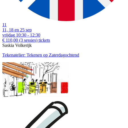
11
11, 18 en 25 sep
vrijdag
10:30 - 12:30
€ 110,00
(3 sessies)
tickets
Saskia Volkerijk
download:
Nederlandstalige bon
|
English voucher
Tekenatelier: Tekenen op Zaterdagochtend
download:
English print
|
Dutch print