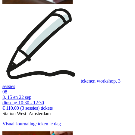
tekenen workshop, 3
sessies
08
8, 15 en 22 sep
dinsdag
10:30 - 12:30
€ 110,00
(3 sessies)
tickets
download:
Nederlandstalige bon
|
English voucher
Station West .Amsterdam
Visual Journaling: teken je dag