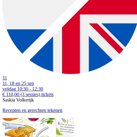
11
11, 18 en 25 sep
vrijdag
10:30 - 12:30
€ 110,00
(3 sessies)
tickets
Saskia Volkerijk
Recepten en gerechten tekenen