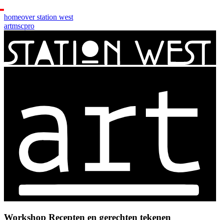
home
over station west
art
msc
pro
Workshop Recepten en gerechten tekenen