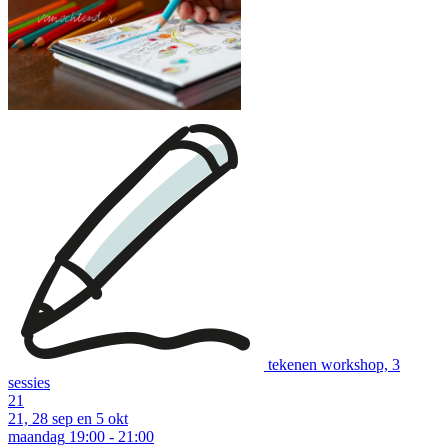
download:
English print
|
Dutch print
Examples of creative workshops up to €37:
tekenen workshop, 3
sessies
21
21, 28 sep en 5 okt
maandag
19:00 - 21:00