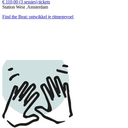
€ 110,00
(3 sessies)
tickets
Station West .Amsterdam
Find the Beat: ontwikkel je ritmegevoel
download:
English print
|
Dutch print
Examples of creative workshops up to €110: