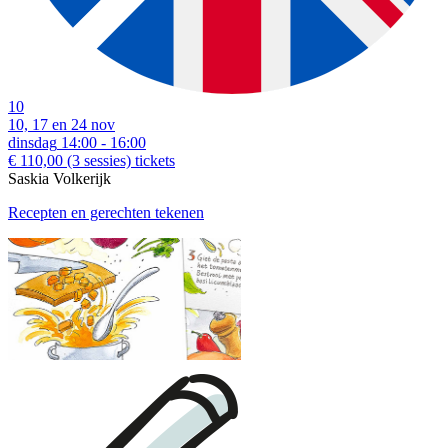
10
10, 17 en 24 nov
dinsdag
14:00 - 16:00
€ 110,00
(3 sessies)
tickets
Saskia Volkerijk
Recepten en gerechten tekenen