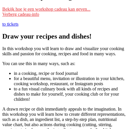
Ik wil deze workshop als cadeau geven
Bekijk hoe je een workshop cadeau kan geven...
Verberg cadeau-info
Schrijf je dan bij deze workshop in met je eigen naam en mailadres
en vermeld bij ‘Opmerking’ voor wie het is. Wij reserveren dan een
to tickets
plek voor die persoon/personen.
Draw your recipes and dishes!
Je kunt ook ‘
datum nog te kiezen
‘ erbij vermelden. Wij reserveren
dan nog geen plek, maar wachten tot de ontvanger zelf een datum
In this workshop you will learn to draw and visualize your cooking
doorgeeft om mee te doen.
skills and passion for cooking, recipes and food in many ways.
Lees s.v.p. ook de
Algemene voorwaarden
, onder het kopje
You can use this in many ways, such as:
‘Inschrijving als cadeau’.
in a cooking, recipe or food journal
Ik wil een zelf te kiezen workshop cadeau geven
for a beautiful menu, invitation or illustration in your kitchen,
cooking workshop, restaurant, or Instagram posts
Wil je dat de ontvanger zelf een workshop kan kiezen? Schrijf je
to a fun visual culinary book with all kinds of recipes and
dan in met je eigen naam en mailadres bij een workshop die als prijs
dishes to make for yourself, your cooking club or for your
de waarde van je cadeau heeft.
children!
Vermeld bij ‘Opmerking’ voor wie het is en ‘
workshop nog te
kiezen
‘.
A drawn recipe or dish immediately appeals to the imagination. In
this workshop you will learn how to create different representations,
Wij weten dan dat die persoon voor die waarde een workshop kan
such as a dish, an ingredient list, a step-by-step plan, nutritional
kiezen (of meerdere zolang dat past binnen de waarde).
value chart, but also actions during cooking (cutting, stirring,