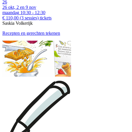
26
26 okt, 2 en 9 nov
maandag
10:30 - 12:30
€ 110,00
(3 sessies)
tickets
Saskia Volkerijk
Recepten en gerechten tekenen