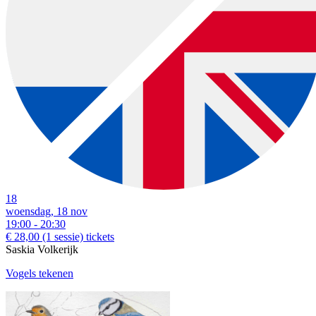
18
woensdag, 18 nov
19:00 - 20:30
€ 28,00
(1 sessie)
tickets
Saskia Volkerijk
Vogels tekenen