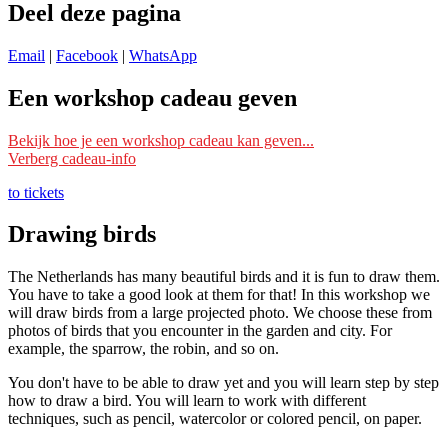
Deel deze pagina
Email
|
Facebook
|
WhatsApp
Een workshop cadeau geven
Ik wil deze workshop als cadeau geven
Bekijk hoe je een workshop cadeau kan geven...
Verberg cadeau-info
Schrijf je dan bij deze workshop in met je eigen naam en mailadres
en vermeld bij ‘Opmerking’ voor wie het is. Wij reserveren dan een
to tickets
plek voor die persoon/personen.
Drawing birds
Je kunt ook ‘
datum nog te kiezen
‘ erbij vermelden. Wij reserveren
dan nog geen plek, maar wachten tot de ontvanger zelf een datum
The Netherlands has many beautiful birds and it is fun to draw them.
doorgeeft om mee te doen.
You have to take a good look at them for that! In this workshop we
will draw birds from a large projected photo. We choose these from
Lees s.v.p. ook de
Algemene voorwaarden
, onder het kopje
photos of birds that you encounter in the garden and city. For
‘Inschrijving als cadeau’.
example, the sparrow, the robin, and so on.
Ik wil een zelf te kiezen workshop cadeau geven
You don't have to be able to draw yet and you will learn step by step
Wil je dat de ontvanger zelf een workshop kan kiezen? Schrijf je
how to draw a bird. You will learn to work with different
dan in met je eigen naam en mailadres bij een workshop die als prijs
techniques, such as pencil, watercolor or colored pencil, on paper.
de waarde van je cadeau heeft.