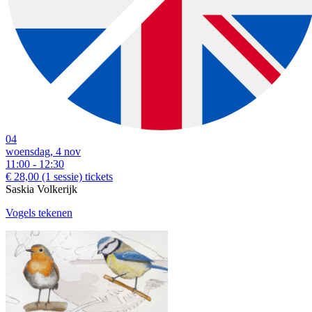
04
woensdag, 4 nov
11:00 - 12:30
€ 28,00
(1 sessie)
tickets
Saskia Volkerijk
Vogels tekenen