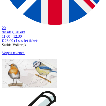
20
dinsdag, 20 okt
11:00 - 12:30
€ 28,00
(1 sessie)
tickets
Saskia Volkerijk
Vogels tekenen