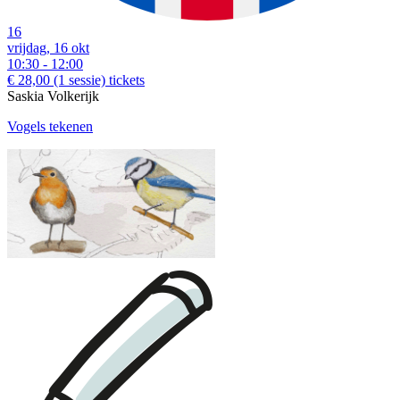
16
vrijdag, 16 okt
10:30 - 12:00
€ 28,00
(1 sessie)
tickets
Saskia Volkerijk
Vogels tekenen