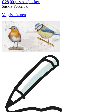
€ 28,00
(1 sessie)
tickets
Saskia Volkerijk
Vogels tekenen