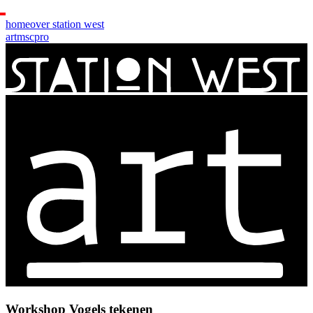
home
over station west
art
msc
pro
Workshop Vogels tekenen