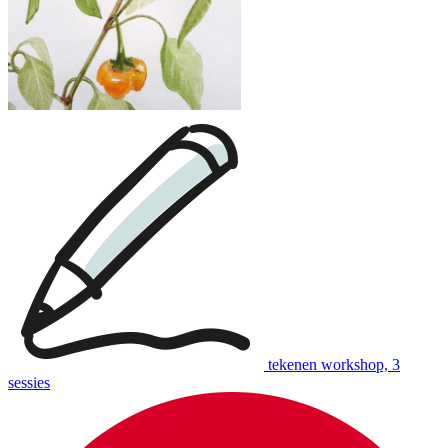
download:
English print
|
Dutch print
Examples of creative workshops up to €110:
tekenen workshop, 3
sessies