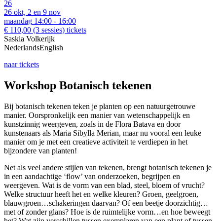
26
26 okt, 2 en 9 nov
maandag
14:00 - 16:00
€ 110,00
(3 sessies)
tickets
Saskia Volkerijk
Nederlands
English
naar tickets
Workshop Botanisch tekenen
Bij botanisch tekenen teken je planten op een natuurgetrouwe
manier. Oorspronkelijk een manier van wetenschappelijk en
kunstzinnig weergeven, zoals in de Flora Batava en door
kunstenaars als Maria Sibylla Merian, maar nu vooral een leuke
manier om je met een creatieve activiteit te verdiepen in het
bijzondere van planten!
Net als veel andere stijlen van tekenen, brengt botanisch tekenen je
in een aandachtige ‘flow’ van onderzoeken, begrijpen en
weergeven. Wat is de vorm van een blad, steel, bloem of vrucht?
Welke structuur heeft het en welke kleuren? Groen, geelgroen,
blauwgroen…schakeringen daarvan? Of een beetje doorzichtig…
met of zonder glans? Hoe is de ruimtelijke vorm…en hoe beweegt
het? Wat zijn verschillen tussen exemplaren van een plant of tussen