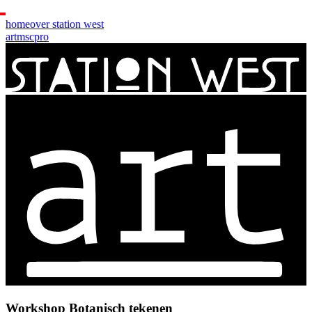
home
over station west
art
msc
pro
Workshop Botanisch tekenen