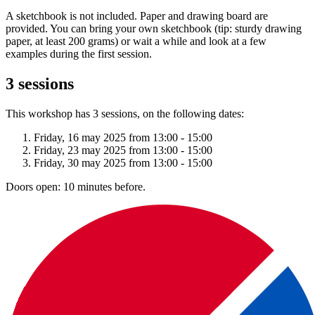
A sketchbook is not included. Paper and drawing board are
provided. You can bring your own sketchbook (tip: sturdy drawing
paper, at least 200 grams) or wait a while and look at a few
examples during the first session.
3 sessions
This workshop has 3 sessions, on the following dates:
download:
Nederlandstalige bon
|
English voucher
Friday, 16 may 2025 from 13:00 - 15:00
Voorbeelden van muziekworkshops (diverse prijzen):
Friday, 23 may 2025 from 13:00 - 15:00
Friday, 30 may 2025 from 13:00 - 15:00
Doors open: 10 minutes before.