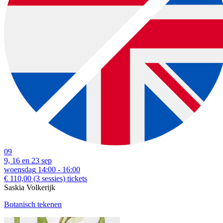
download:
English print
|
Dutch print
Examples of creative workshops up to €37:
09
9, 16 en 23 sep
woensdag
14:00 - 16:00
€ 110,00
(3 sessies)
tickets
Saskia Volkerijk
Botanisch tekenen