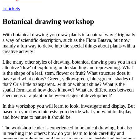
Schrijf je dan bij deze workshop in met je eigen naam en mailadres
en vermeld bij ‘Opmerking’ voor wie het is. Wij reserveren dan een
to tickets
plek voor die persoon/personen.
Botanical drawing workshop
Je kunt ook ‘
datum nog te kiezen
‘ erbij vermelden. Wij reserveren
dan nog geen plek, maar wachten tot de ontvanger zelf een datum
With botanical drawing you draw plants in a natural way. Originally
doorgeeft om mee te doen.
a way of scientific description, such as the Flora Batava, but now
mainly a fun way to delve into the special things about plants with a
Lees s.v.p. ook de
Algemene voorwaarden
, onder het kopje
creative activity!
‘Inschrijving als cadeau’.
Like many other styles of drawing, botanical drawing puts you in an
Ik wil een zelf te kiezen workshop cadeau geven
attentive 'flow' of exploring, understanding and representing. What
Wil je dat de ontvanger zelf een workshop kan kiezen? Schrijf je
is the shape of a leaf, stem, flower or fruit? What structure does it
dan in met je eigen naam en mailadres bij een workshop die als prijs
have and what colors? Green, yellow-green, blue-green...shades of
de waarde van je cadeau heeft.
that? Or a little transparent...with or without shine? What is the
Vermeld bij ‘Opmerking’ voor wie het is en ‘
workshop nog te
spatial form...and how does it move? What are differences between
kiezen
‘.
specimens of a plant or between stages of development?
Wij weten dan dat die persoon voor die waarde een workshop kan
In this workshop you will learn to look, investigate and display. But
kiezen (of meerdere zolang dat past binnen de waarde).
based on your own interests: you decide what you want to display
and how true to nature it should be.
Lees s.v.p. ook de
Algemene voorwaarden
, onder het kopje
‘Inschrijving als cadeau’.
The workshop leader is experienced in botanical drawing, but also
in teaching it to others: how do you learn to look carefully and
Download er een leuke cadeau-afdruk bij!
prepare your drawing and how can you use materials and techniques