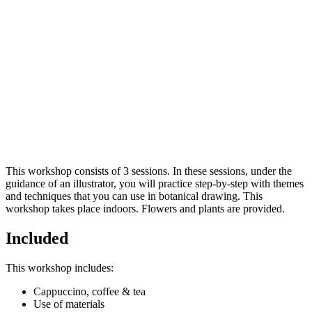
download:
Nederlandstalige bon
|
English voucher
Voorbeelden van creatieve workshops tot €110:
This workshop consists of 3 sessions. In these sessions, under the
guidance of an illustrator, you will practice step-by-step with themes
and techniques that you can use in botanical drawing. This
workshop takes place indoors. Flowers and plants are provided.
Included
This workshop includes:
Cappuccino, coffee & tea
Use of materials