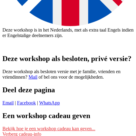
Deze workshop is in het Nederlands, met als extra taal Engels indien
er Engelstalige deelnemers zijn.
Deze workshop als besloten, privé versie?
Deze workshop als besloten versie met je familie, vrienden en
vriendinnen?
Mail
of bel ons voor de mogelijkheden.
Deel deze pagina
Email
|
Facebook
|
WhatsApp
Een workshop cadeau geven
Ik wil deze workshop als cadeau geven
Bekijk hoe je een workshop cadeau kan geven...
Verberg cadeau-info