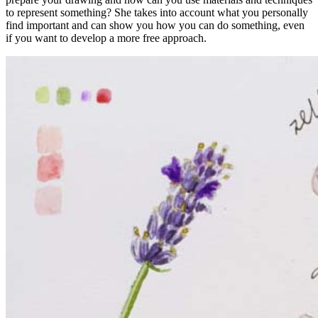
to represent something? She takes into account what you personally
Onderstaande afbeeldingen kun je downloaden (met een klik) en
find important and can show you how you can do something, even
afdrukken als je iemand een workshop cadeau wil geven en er een
if you want to develop a more free approach.
leuke afdruk bij wil geven.
Let op: De afdrukken zijn géén entreebewijs: om aan een workshop
mee te doen, is het nog wel nodig een inschrijving te doen op de
website.
Op elke afdruk staan andere voorbeelden van workshops, zodat je
een passende kunt kiezen:
Voorbeelden van creatieve workshops tot €28: