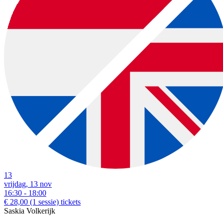
13
vrijdag, 13 nov
16:30 - 18:00
€ 28,00
(1 sessie)
tickets
Saskia Volkerijk