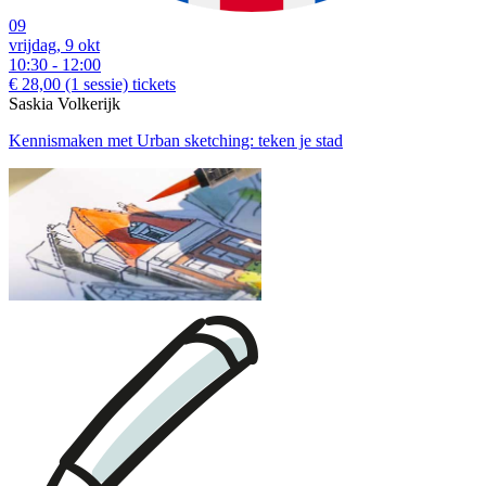
09
vrijdag, 9 okt
10:30 - 12:00
€ 28,00
(1 sessie)
tickets
Saskia Volkerijk
Kennismaken met Urban sketching: teken je stad