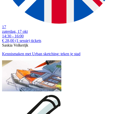
17
zaterdag, 17 okt
14:30 - 16:00
€ 28,00
(1 sessie)
tickets
Saskia Volkerijk
Kennismaken met Urban sketching: teken je stad