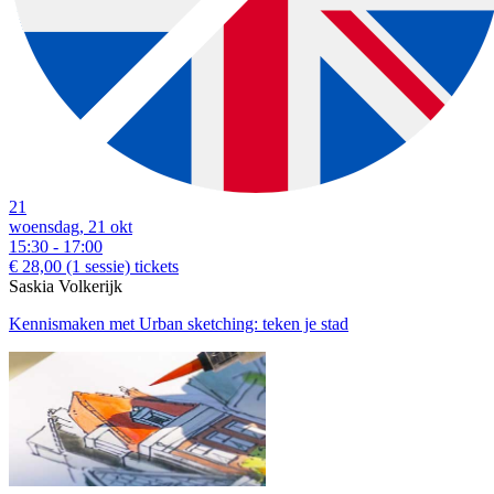
21
woensdag, 21 okt
15:30 - 17:00
€ 28,00
(1 sessie)
tickets
Saskia Volkerijk
Kennismaken met Urban sketching: teken je stad