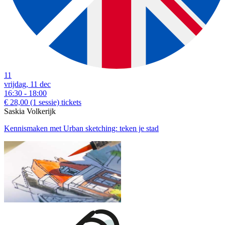
11
vrijdag, 11 dec
16:30 - 18:00
€ 28,00
(1 sessie)
tickets
Saskia Volkerijk
Kennismaken met Urban sketching: teken je stad