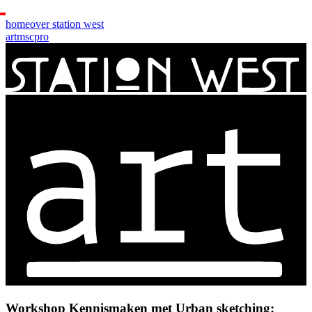
home
over station west
art
msc
pro
Workshop Kennismaken met Urban sketching: