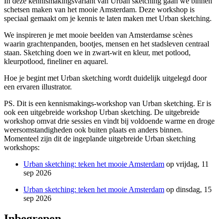
In deze kennismakingsvariant van Urban sketching gaan we binnen
schetsen maken van het mooie Amsterdam. Deze workshop is
speciaal gemaakt om je kennis te laten maken met Urban sketching.
We inspireren je met mooie beelden van Amsterdamse scènes
waarin grachtenpanden, bootjes, mensen en het stadsleven centraal
staan. Sketching doen we in zwart-wit en kleur, met potlood,
kleurpotlood, fineliner en aquarel.
Hoe je begint met Urban sketching wordt duidelijk uitgelegd door
een ervaren illustrator.
PS. Dit is een kennismakings-workshop van Urban sketching. Er is
ook een uitgebreide workshop Urban sketching. De uitgebreide
workshop omvat drie sessies en vindt bij voldoende warme en droge
weersomstandigheden ook buiten plaats en anders binnen.
Momenteel zijn dit de ingeplande uitgebreide Urban sketching
workshops:
Urban sketching: teken het mooie Amsterdam
op vrijdag, 11
sep 2026
Urban sketching: teken het mooie Amsterdam
op dinsdag, 15
sep 2026
Inbegrepen