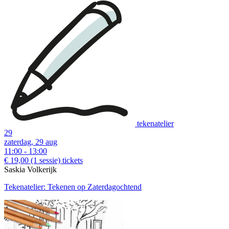
tekenatelier
29
zaterdag, 29 aug
11:00 - 13:00
€ 19,00
(1 sessie)
tickets
Saskia Volkerijk
Tekenatelier: Tekenen op Zaterdagochtend