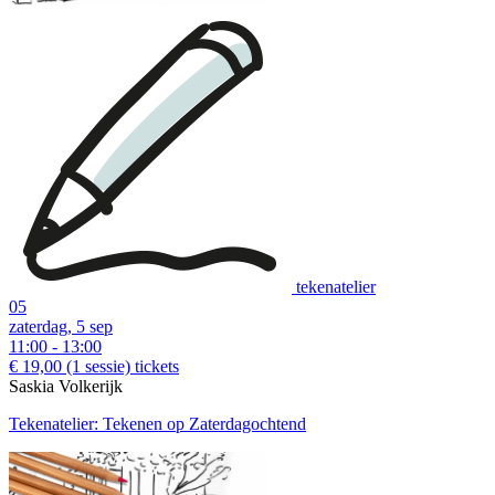
tekenatelier
05
zaterdag, 5 sep
11:00 - 13:00
€ 19,00
(1 sessie)
tickets
Saskia Volkerijk
Tekenatelier: Tekenen op Zaterdagochtend