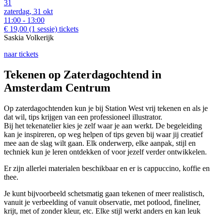
31
zaterdag, 31 okt
11:00 - 13:00
€ 19,00
(1 sessie)
tickets
Saskia Volkerijk
naar tickets
Tekenen op Zaterdagochtend in
Amsterdam Centrum
Op zaterdagochtenden kun je bij Station West vrij tekenen en als je
dat wil, tips krijgen van een professioneel illustrator.
Bij het tekenatelier kies je zelf waar je aan werkt. De begeleiding
kan je inspireren, op weg helpen of tips geven bij waar jij creatief
mee aan de slag wilt gaan. Elk onderwerp, elke aanpak, stijl en
techniek kun je leren ontdekken of voor jezelf verder ontwikkelen.
Er zijn allerlei materialen beschikbaar en er is cappuccino, koffie en
thee.
Je kunt bijvoorbeeld schetsmatig gaan tekenen of meer realistisch,
vanuit je verbeelding of vanuit observatie, met potlood, fineliner,
krijt, met of zonder kleur, etc. Elke stijl werkt anders en kan leuk