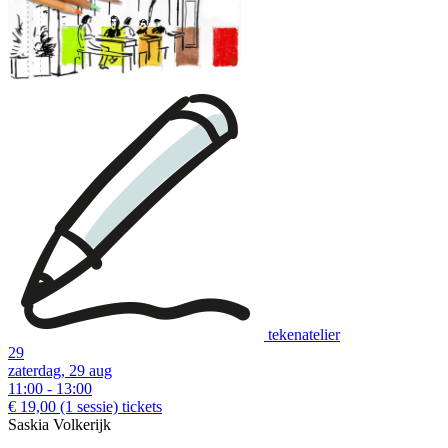
tekenatelier
29
zaterdag, 29 aug
11:00 - 13:00
€ 19,00
(1 sessie)
tickets
Saskia Volkerijk