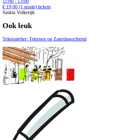
11:00 - 13:00
€ 19,00
(1 sessie)
tickets
Saskia Volkerijk
Ook leuk
Tekenatelier: Tekenen op Zaterdagochtend