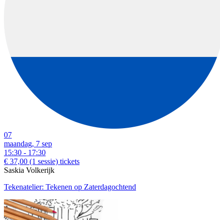
07
maandag, 7 sep
15:30 - 17:30
€ 37,00
(1 sessie)
tickets
Saskia Volkerijk
Tekenatelier: Tekenen op Zaterdagochtend