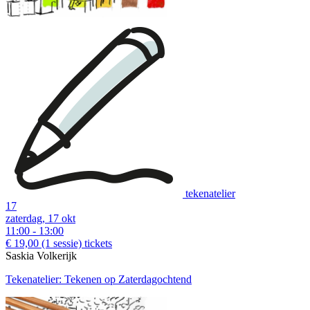
tekenatelier
17
zaterdag, 17 okt
11:00 - 13:00
€ 19,00
(1 sessie)
tickets
Saskia Volkerijk
Tekenatelier: Tekenen op Zaterdagochtend