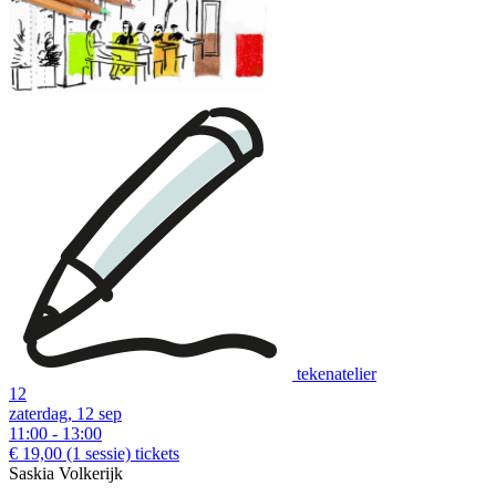
tekenatelier
12
zaterdag, 12 sep
11:00 - 13:00
€ 19,00
(1 sessie)
tickets
Saskia Volkerijk