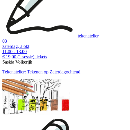
tekenatelier
03
zaterdag, 3 okt
11:00 - 13:00
€ 19,00
(1 sessie)
tickets
Saskia Volkerijk
Tekenatelier: Tekenen op Zaterdagochtend