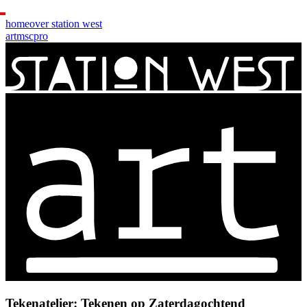
home
over station west
art
msc
pro
Tekenatelier: Tekenen op Zaterdagochtend