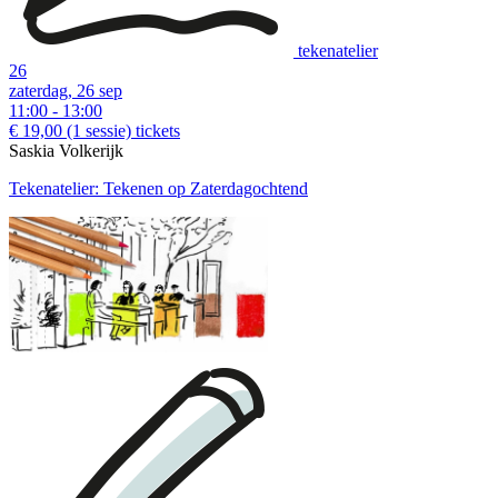
tekenatelier
26
zaterdag, 26 sep
11:00 - 13:00
€ 19,00
(1 sessie)
tickets
Saskia Volkerijk
Tekenatelier: Tekenen op Zaterdagochtend