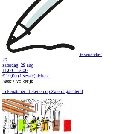
tekenatelier
29
zaterdag, 29 aug
11:00 - 13:00
€ 19,00
(1 sessie)
tickets
Saskia Volkerijk
Tekenatelier: Tekenen op Zaterdagochtend