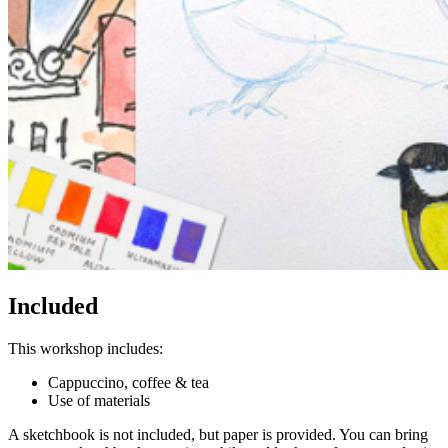
leuke afdruk bij wil geven.
Let op: De afdrukken zijn géén entreebewijs: om aan een workshop
mee te doen, is het nog wel nodig een inschrijving te doen op de
website.
Op elke afdruk staan andere voorbeelden van workshops, zodat je
een passende kunt kiezen:
Voorbeelden van creatieve workshops tot €28:
Included
This workshop includes:
Cappuccino, coffee & tea
Use of materials
A sketchbook is not included, but paper is provided. You can bring