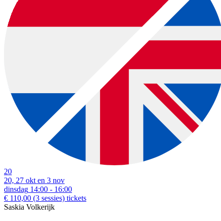
download:
English print
|
Dutch print
Examples of music workshops (various prices):
20
20, 27 okt en 3 nov
dinsdag
14:00 - 16:00
€ 110,00
(3 sessies)
tickets
Saskia Volkerijk