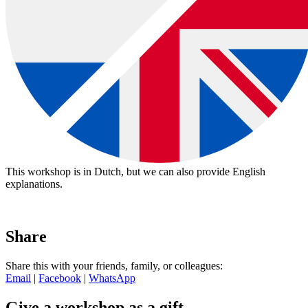
This workshop is in Dutch, but we can also provide English
explanations.
Share
Share this with your friends, family, or colleagues:
Email
|
Facebook
|
WhatsApp
download:
Nederlandstalige bon
|
English voucher
Give a workshop as a gift