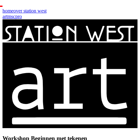
home
over station west
art
msc
pro
Workshop Beginnen met tekenen