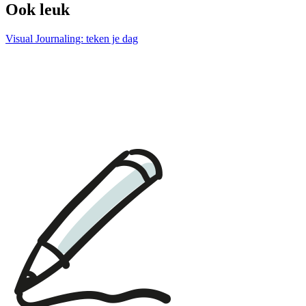
Ook leuk
Visual Journaling: teken je dag
download:
English print
|
Dutch print