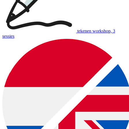
tekenen workshop, 3
sessies
download:
Nederlandstalige bon
|
English voucher
download:
English print
|
Dutch print
Examples of creative workshops up to €37: