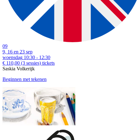
09
9, 16 en 23 sep
woensdag
10:30 - 12:30
€ 110,00
(3 sessies)
tickets
Saskia Volkerijk
Beginnen met tekenen