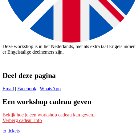
Deze workshop is in het Nederlands, met als extra taal Engels indien
er Engelstalige deelnemers zijn.
Deel deze pagina
Email
|
Facebook
|
WhatsApp
Een workshop cadeau geven
Ik wil deze workshop als cadeau geven
Bekijk hoe je een workshop cadeau kan geven...
Verberg cadeau-info
Schrijf je dan bij deze workshop in met je eigen naam en mailadres
en vermeld bij ‘Opmerking’ voor wie het is. Wij reserveren dan een
to tickets
plek voor die persoon/personen.