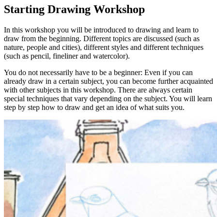
Starting Drawing Workshop
Je kunt ook ‘
datum nog te kiezen
‘ erbij vermelden. Wij reserveren
dan nog geen plek, maar wachten tot de ontvanger zelf een datum
In this workshop you will be introduced to drawing and learn to
doorgeeft om mee te doen.
draw from the beginning. Different topics are discussed (such as
nature, people and cities), different styles and different techniques
Lees s.v.p. ook de
Algemene voorwaarden
, onder het kopje
(such as pencil, fineliner and watercolor).
‘Inschrijving als cadeau’.
You do not necessarily have to be a beginner: Even if you can
Ik wil een zelf te kiezen workshop cadeau geven
already draw in a certain subject, you can become further acquainted
Wil je dat de ontvanger zelf een workshop kan kiezen? Schrijf je
with other subjects in this workshop. There are always certain
dan in met je eigen naam en mailadres bij een workshop die als prijs
special techniques that vary depending on the subject. You will learn
de waarde van je cadeau heeft.
step by step how to draw and get an idea of what suits you.
Vermeld bij ‘Opmerking’ voor wie het is en ‘
workshop nog te
kiezen
‘.
Wij weten dan dat die persoon voor die waarde een workshop kan
kiezen (of meerdere zolang dat past binnen de waarde).
Lees s.v.p. ook de
Algemene voorwaarden
, onder het kopje
‘Inschrijving als cadeau’.
Download er een leuke cadeau-afdruk bij!
Onderstaande afbeeldingen kun je downloaden (met een klik) en
afdrukken als je iemand een workshop cadeau wil geven en er een